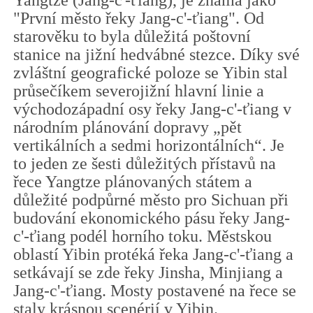
Yangtze (Jang-c'-ťiang), je známá jako
"První město řeky Jang-c'-ťiang". Od
starověku to byla důležitá poštovní
stanice na jižní hedvábné stezce. Díky své
zvláštní geografické poloze se Yibin stal
průsečíkem severojižní hlavní linie a
východozápadní osy řeky Jang-c'-ťiang v
národním plánování dopravy „pět
vertikálních a sedmi horizontálních“. Je
to jeden ze šesti důležitých přístavů na
řece Yangtze plánovaných státem a
důležité podpůrné město pro Sichuan při
budování ekonomického pásu řeky Jang-
c'-ťiang podél horního toku. Městskou
oblastí Yibin protéká řeka Jang-c'-ťiang a
setkávají se zde řeky Jinsha, Minjiang a
Jang-c'-ťiang. Mosty postavené na řece se
staly krásnou scenérií v Yibin.