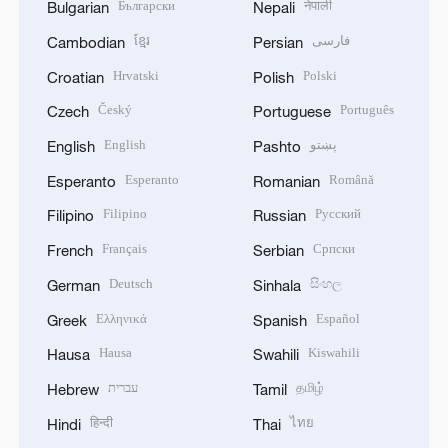
Български
नेपाली
Bulgarian
Nepali
ខ្មែរ
فارسی
Cambodian
Persian
Hrvatski
Polski
Croatian
Polish
Český
Português
Czech
Portuguese
English
پښتو
English
Pashto
Esperanto
Română
Esperanto
Romanian
Filipino
Русский
Filipino
Russian
Français
Српски
French
Serbian
Deutsch
සිංහල
German
Sinhala
Ελληνικά
Español
Greek
Spanish
Hausa
Kiswahili
Hausa
Swahili
עברית
தமிழ்
Hebrew
Tamil
हिन्दी
ไทย
Hindi
Thai