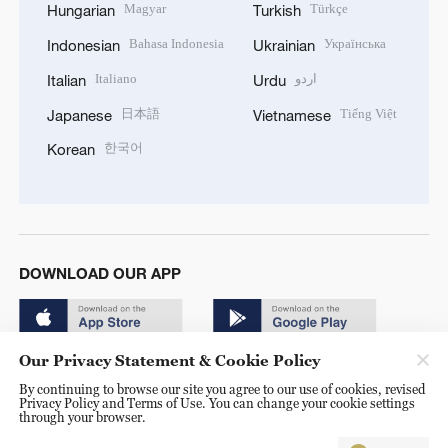
Magyar
Türkçe
Hungarian
Turkish
Bahasa Indonesia
Українська
Indonesian
Ukrainian
Italiano
اردو
Italian
Urdu
日本語
Tiếng Việt
Japanese
Vietnamese
한국어
Korean
DOWNLOAD OUR APP
Our Privacy Statement & Cookie Policy
By continuing to browse our site you agree to our use of cookies, revised
Privacy Policy and Terms of Use. You can change your cookie settings
through your browser.
© China Radio International.CRI. All Rights Reserved. 16A
Shijingshan Road, Beijing, China. 100040