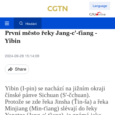
Language
Hledání
První město řeky Jang-c'-ťiang -
Yibin
2024-09-28 15:14:09
Share
Yibin (I-pin) se nachází na jižním okraji
čínské pánve Sichuan (S'-čchuan).
Protože se zde řeka Jinsha (Ťin-ša) a řeka
Minjiang (Min-ťiang) slévají do řeky