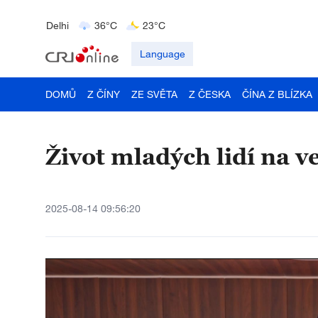
Delhi
36°C
23°C
Hyderabad
42°C
28°C
Mumbai
31°C
27°C
Language
DOMŮ
Z ČÍNY
ZE SVĚTA
Z ČESKA
ČÍNA Z BLÍZKA
​​Život mladých lidí na 
2025-08-14 09:56:20