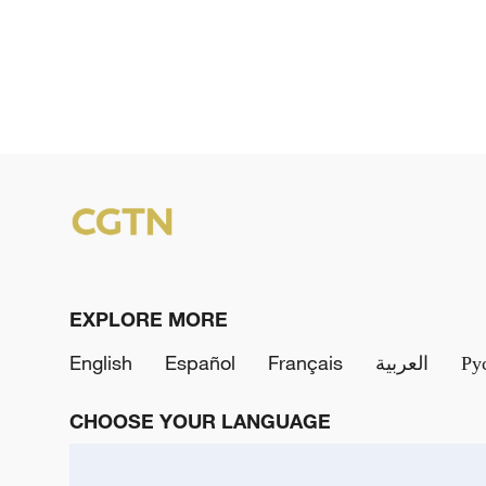
y
V
i
d
e
o
EXPLORE MORE
English
Español
Français
العربية
Ру
CHOOSE YOUR LANGUAGE