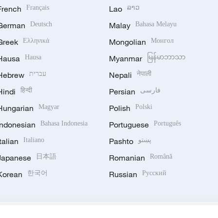
French
Français
Lao
ລາວ
German
Deutsch
Malay
Bahasa Melayu
Greek
Ελληνικά
Mongolian
Монгол
Hausa
Hausa
Myanmar
မြန်မာဘာသာ
Hebrew
עברית
Nepali
नेपाली
Hindi
हिन्दी
Persian
فارسی
Hungarian
Magyar
Polish
Polski
Indonesian
Bahasa Indonesia
Portuguese
Português
Italian
Italiano
Pashto
پښتو
Japanese
日本語
Romanian
Română
Korean
한국어
Russian
Русский