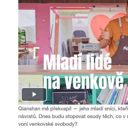
P
Qianshan mě překvapil — jeho mladí sníci, kteří
l
návratů. Dnes budu stopovat osudy těch, co v ro
voní venkovské svobody?
a