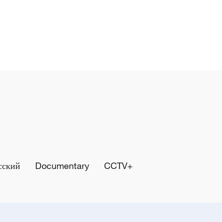
сский
Documentary
CCTV+