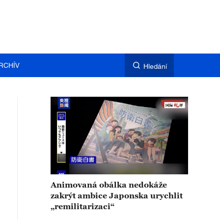
RCHÍV
Hledání
Animovaná obálka nedokáže
zakrýt ambice Japonska urychlit
„remilitarizaci“