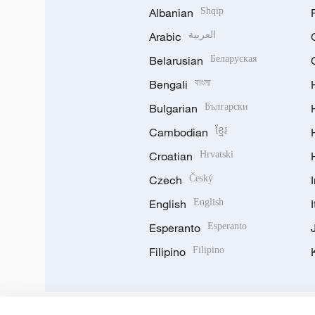
Albanian
Shqip
Arabic
العربية
Belarusian
Беларуская
Bengali
বাংলা
Bulgarian
Български
Cambodian
ខ្មែរ
Croatian
Hrvatski
Czech
Český
English
English
Esperanto
Esperanto
Filipino
Filipino