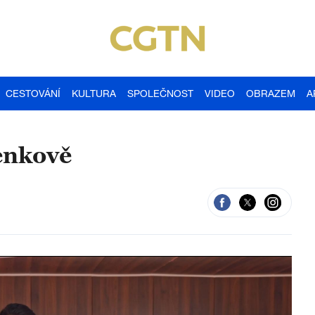
CESTOVÁNÍ
KULTURA
SPOLEČNOST
VIDEO
OBRAZEM
A
venkově