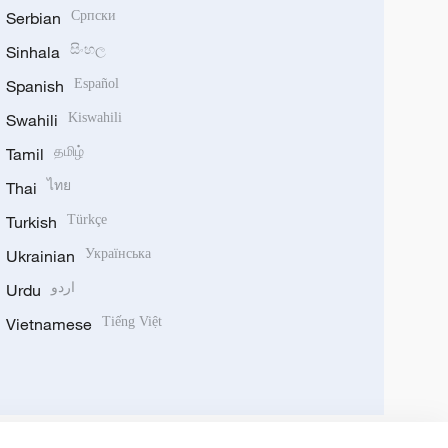
Serbian
Српски
Sinhala
සිංහල
Spanish
Español
Swahili
Kiswahili
Tamil
தமிழ்
Thai
ไทย
Turkish
Türkçe
Ukrainian
Українська
Urdu
اردو
Vietnamese
Tiếng Việt