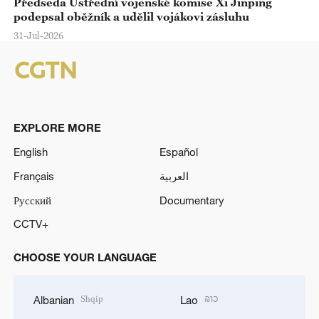
Předseda Ústřední vojenské komise Xi Jinping
podepsal oběžník a udělil vojákovi zásluhu
31-Jul-2026
EXPLORE MORE
English
Español
Français
العربية
Русский
Documentary
CCTV+
CHOOSE YOUR LANGUAGE
Shqip
ລາວ
Albanian
Lao