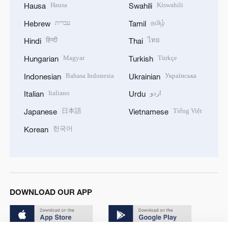
Hausa
Kiswahili
Hausa
Swahili
עברית
தமிழ்
Hebrew
Tamil
हिन्दी
ไทย
Hindi
Thai
Magyar
Türkçe
Hungarian
Turkish
Bahasa Indonesia
Українська
Indonesian
Ukrainian
Italiano
اردو
Italian
Urdu
日本語
Tiếng Việt
Japanese
Vietnamese
한국어
Korean
DOWNLOAD OUR APP