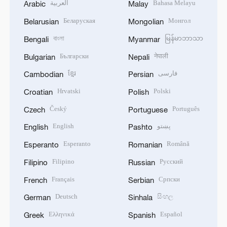
العربية
Bahasa Melayu
Arabic
Malay
Беларуская
Монгол
Belarusian
Mongolian
বাংলা
မြန်မာဘာသာ
Bengali
Myanmar
Български
नेपाली
Bulgarian
Nepali
ខ្មែរ
فارسی
Cambodian
Persian
Hrvatski
Polski
Croatian
Polish
Český
Português
Czech
Portuguese
English
پښتو
English
Pashto
Esperanto
Română
Esperanto
Romanian
Filipino
Русский
Filipino
Russian
Français
Српски
French
Serbian
Deutsch
සිංහල
German
Sinhala
Ελληνικά
Español
Greek
Spanish