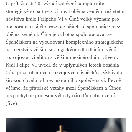
U příležitosti 20. výročí založení komplexního
strategického partnerství mezi oběma zeměmi má státní
návštěva krále Felipeho VI v Číně velký význam pro
podporu neustálého rozvoje přátelské spolupráce mezi
oběma zeměmi. Čína je ochotna spolupracovat se
Španělskem na vybudování komplexního strategického
partnerství s větším strategickým odhodláním, větší
rozvojovou vitalitou a větším mezinárodním vlivem.
Král Felipe VI uvedl, že v uplynulých letech dosáhla
Čína pozoruhodných rozvojových úspěchů a získávala
širokou chválu od mezinárodního společenství. Pevně
věříme, že přátelské vztahy mezi Španělskem a Čínou
bezpochybně přinesou výhody národům obou zemí.
(Sve)