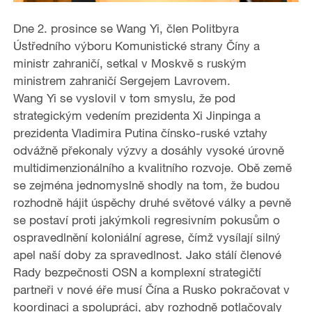
Dne 2. prosince se Wang Yi, člen Politbyra
Ústředního výboru Komunistické strany Číny a
ministr zahraničí, setkal v Moskvě s ruským
ministrem zahraničí Sergejem Lavrovem.
Wang Yi se vyslovil v tom smyslu, že pod
strategickým vedením prezidenta Xi Jinpinga a
prezidenta Vladimira Putina čínsko-ruské vztahy
odvážně překonaly výzvy a dosáhly vysoké úrovně
multidimenzionálního a kvalitního rozvoje. Obě země
se zejména jednomyslně shodly na tom, že budou
rozhodně hájit úspěchy druhé světové války a pevně
se postaví proti jakýmkoli regresivním pokusům o
ospravedlnění koloniální agrese, čímž vysílají silný
apel naší doby za spravedlnost. Jako stálí členové
Rady bezpečnosti OSN a komplexní strategičtí
partneři v nové éře musí Čína a Rusko pokračovat v
koordinaci a spolupráci, aby rozhodně potlačovaly