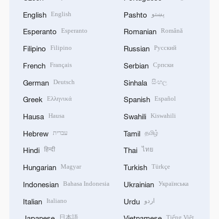
English
پښتو
English
Pashto
Esperanto
Română
Esperanto
Romanian
Filipino
Русский
Filipino
Russian
Français
Српски
French
Serbian
Deutsch
සිංහල
German
Sinhala
Ελληνικά
Español
Greek
Spanish
Hausa
Kiswahili
Hausa
Swahili
עברית
தமிழ்
Hebrew
Tamil
हिन्दी
ไทย
Hindi
Thai
Magyar
Türkçe
Hungarian
Turkish
Bahasa Indonesia
Українська
Indonesian
Ukrainian
Italiano
اردو
Italian
Urdu
日本語
Tiếng Việt
Japanese
Vietnamese