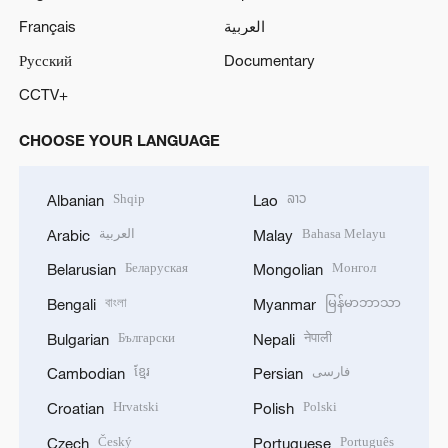
Français
العربية
Русский
Documentary
CCTV+
CHOOSE YOUR LANGUAGE
Shqip
ລາວ
Albanian
Lao
العربية
Bahasa Melayu
Arabic
Malay
Беларуская
Монгол
Belarusian
Mongolian
বাংলা
မြန်မာဘာသာ
Bengali
Myanmar
Български
नेपाली
Bulgarian
Nepali
ខ្មែរ
فارسی
Cambodian
Persian
Hrvatski
Polski
Croatian
Polish
Český
Português
Czech
Portuguese