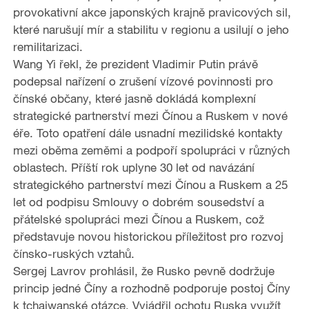
provokativní akce japonských krajně pravicových sil,
které narušují mír a stabilitu v regionu a usilují o jeho
remilitarizaci.
Wang Yi řekl, že prezident Vladimir Putin právě
podepsal nařízení o zrušení vízové povinnosti pro
čínské občany, které jasně dokládá komplexní
strategické partnerství mezi Čínou a Ruskem v nové
éře. Toto opatření dále usnadní mezilidské kontakty
mezi oběma zeměmi a podpoří spolupráci v různých
oblastech. Příští rok uplyne 30 let od navázání
strategického partnerství mezi Čínou a Ruskem a 25
let od podpisu Smlouvy o dobrém sousedství a
přátelské spolupráci mezi Čínou a Ruskem, což
představuje novou historickou příležitost pro rozvoj
čínsko-ruských vztahů.
Sergej Lavrov prohlásil, že Rusko pevně dodržuje
princip jedné Číny a rozhodně podporuje postoj Číny
k tchajwanské otázce. Vyjádřil ochotu Ruska využít