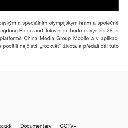
pijským a speciálním olympijským hrám a společně
dong Radio and Television, bude odvysílán 29. a
platformě China Media Group Mobile a v aplikaci
cítili nejčistší „rozkvět“ života a předali dál tuto
сский
Documentary
CCTV+