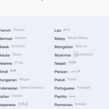
French
Français
Lao
ລາວ
German
Deutsch
Malay
Bahasa Melayu
Greek
Ελληνικά
Mongolian
Монгол
Hausa
Hausa
Myanmar
မြန်မာဘာသာ
Hebrew
עברית
Nepali
नेपाली
Hindi
हिन्दी
Persian
فارسی
Hungarian
Magyar
Polish
Polski
Indonesian
Bahasa Indonesia
Portuguese
Português
Italian
Italiano
Pashto
پښتو
Japanese
日本語
Romanian
Română