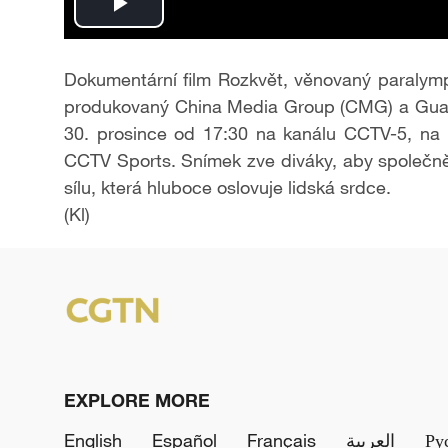
P
l
Dokumentární film Rozkvět, věnovaný paralym
produkovaný China Media Group (CMG) a Guang
a
30. prosince od 17:30 na kanálu CCTV-5, na 
y
CCTV Sports. Snímek zve diváky, aby společně po
sílu, která hluboce oslovuje lidská srdce.
V
(Kl)
i
d
e
o
EXPLORE MORE
English
Español
Français
العربية
Ру