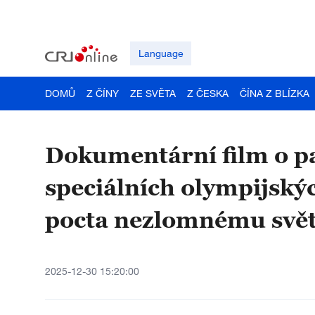
Language
DOMŮ
Z ČÍNY
ZE SVĚTA
Z ČESKA
ČÍNA Z BLÍZKA
Dokumentární film o p
speciálních olympijský
pocta nezlomnému svět
2025-12-30 15:20:00