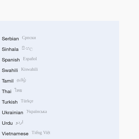
Serbian
Српски
Sinhala
සිංහල
Spanish
Español
Swahili
Kiswahili
Tamil
தமிழ்
Thai
ไทย
Turkish
Türkçe
Ukrainian
Українська
Urdu
اردو
Vietnamese
Tiếng Việt