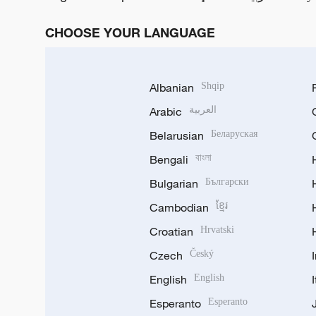
CHOOSE YOUR LANGUAGE
Albanian
Shqip
Arabic
العربية
Belarusian
Беларуская
Bengali
বাংলা
Bulgarian
Български
Cambodian
ខ្មែរ
Croatian
Hrvatski
Czech
Český
English
English
Esperanto
Esperanto