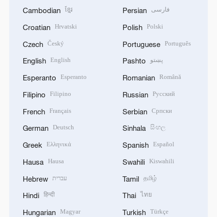
ខ្មែរ
فارسی
Cambodian
Persian
Hrvatski
Polski
Croatian
Polish
Český
Português
Czech
Portuguese
English
پښتو
English
Pashto
Esperanto
Română
Esperanto
Romanian
Filipino
Русский
Filipino
Russian
Français
Српски
French
Serbian
Deutsch
සිංහල
German
Sinhala
Ελληνικά
Español
Greek
Spanish
Hausa
Kiswahili
Hausa
Swahili
עברית
தமிழ்
Hebrew
Tamil
हिन्दी
ไทย
Hindi
Thai
Magyar
Türkçe
Hungarian
Turkish