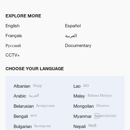
EXPLORE MORE
English
Español
Français
العربية
Русский
Documentary
CCTV+
CHOOSE YOUR LANGUAGE
Shqip
ລາວ
Albanian
Lao
العربية
Bahasa Melayu
Arabic
Malay
Беларуская
Монгол
Belarusian
Mongolian
বাংলা
မြန်မာဘာသာ
Bengali
Myanmar
Български
नेपाली
Bulgarian
Nepali