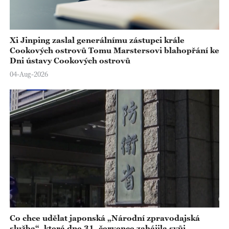
Xi Jinping zaslal generálnímu zástupci krále
Cookových ostrovů Tomu Marstersovi blahopřání ke
Dni ústavy Cookových ostrovů
04-Aug-2026
Co chce udělat japonská „Národní zpravodajská
služba“, která dne 31. července zahájila svůj