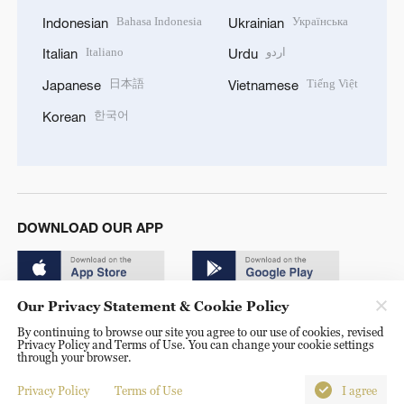
Bahasa Indonesia
Українська
Indonesian
Ukrainian
Italiano
اردو
Italian
Urdu
日本語
Tiếng Việt
Japanese
Vietnamese
한국어
Korean
DOWNLOAD OUR APP
Our Privacy Statement & Cookie Policy
By continuing to browse our site you agree to our use of cookies, revised
Privacy Policy and Terms of Use. You can change your cookie settings
through your browser.
© China Radio International.CRI. All Rights Reserved. 16A
Shijingshan Road, Beijing, China. 100040
Privacy Policy
Terms of Use
I agree