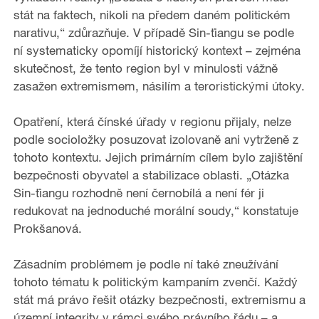
stát na faktech, nikoli na předem daném politickém
o
narativu,“ zdůrazňuje. V případě Sin-ťiangu se podle
ní systematicky opomíjí historický kontext – zejména
skutečnost, že tento region byl v minulosti vážně
zasažen extremismem, násilím a teroristickými útoky.
Opatření, která čínské úřady v regionu přijaly, nelze
podle socioložky posuzovat izolovaně ani vytrženě z
tohoto kontextu. Jejich primárním cílem bylo zajištění
bezpečnosti obyvatel a stabilizace oblasti. „Otázka
Sin-ťiangu rozhodně není černobílá a není fér ji
redukovat na jednoduché morální soudy,“ konstatuje
Prokšanová.
Zásadním problémem je podle ní také zneužívání
tohoto tématu k politickým kampaním zvenčí. Každý
stát má právo řešit otázky bezpečnosti, extremismu a
územní integrity v rámci svého právního řádu – a