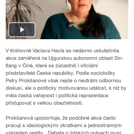
P
l
V Knihovně Václava Havla se nedávno uskutečnila
akce zaměřená na Ujgurskou autonomní oblast Sin-
a
ťiang v Číně, které se zúčastnili i oficiální
představitelé České republiky. Podle socioložky
y
Petry Prokšanové však nejde o neutrální odbornou
diskusi, ale o politicky motivovanou událost, k níž by
V
měla česká veřejnost i politická reprezentace
i
přistupovat s velkou obezřetností.
d
Prokšanová upozorňuje, že podobné akce často
pracují s ideologickými zkratkami a jednostranným
e
výkladem reality. „Debata o lidských právech musí