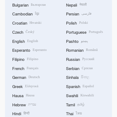
Български
नेपाली
Bulgarian
Nepali
ខ្មែរ
فارسی
Cambodian
Persian
Hrvatski
Polski
Croatian
Polish
Český
Português
Czech
Portuguese
English
پښتو
English
Pashto
Esperanto
Română
Esperanto
Romanian
Filipino
Русский
Filipino
Russian
Français
Српски
French
Serbian
Deutsch
සිංහල
German
Sinhala
Ελληνικά
Español
Greek
Spanish
Hausa
Kiswahili
Hausa
Swahili
עברית
தமிழ்
Hebrew
Tamil
हिन्दी
ไทย
Hindi
Thai