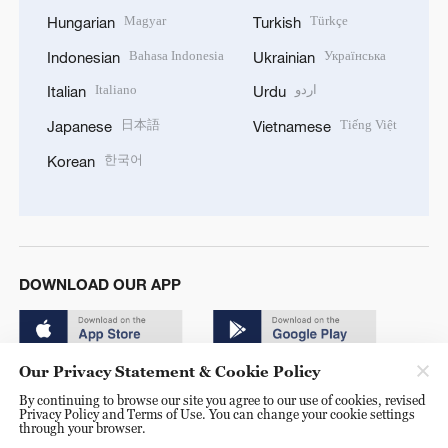
Magyar
Türkçe
Hungarian
Turkish
Bahasa Indonesia
Українська
Indonesian
Ukrainian
Italiano
اردو
Italian
Urdu
日本語
Tiếng Việt
Japanese
Vietnamese
한국어
Korean
DOWNLOAD OUR APP
Our Privacy Statement & Cookie Policy
By continuing to browse our site you agree to our use of cookies, revised
Privacy Policy and Terms of Use. You can change your cookie settings
through your browser.
© China Radio International.CRI. All Rights Reserved. 16A