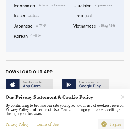
Bahasa Indonesia
Українська
Indonesian
Ukrainian
Italiano
اردو
Italian
Urdu
日本語
Tiếng Việt
Japanese
Vietnamese
한국어
Korean
DOWNLOAD OUR APP
Our Privacy Statement & Cookie Policy
By continuing to browse our site you agree to our use of cookies, revised
Privacy Policy and Terms of Use. You can change your cookie settings
through your browser.
© China Radio International.CRI. All Rights Reserved. 16A
Shijingshan Road, Beijing, China. 100040
Privacy Policy
Terms of Use
I agree