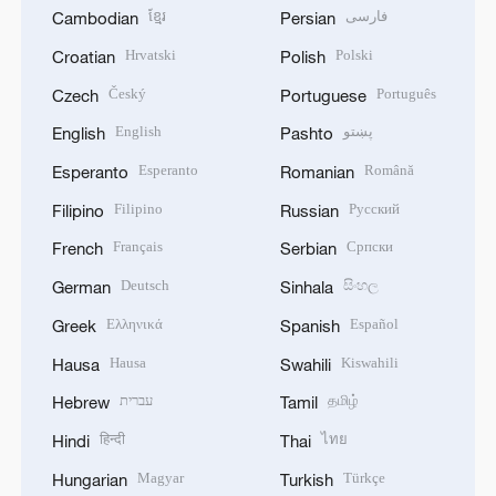
ខ្មែរ
فارسی
Cambodian
Persian
Hrvatski
Polski
Croatian
Polish
Český
Português
Czech
Portuguese
English
پښتو
English
Pashto
Esperanto
Română
Esperanto
Romanian
Filipino
Русский
Filipino
Russian
Français
Српски
French
Serbian
Deutsch
සිංහල
German
Sinhala
Ελληνικά
Español
Greek
Spanish
Hausa
Kiswahili
Hausa
Swahili
עברית
தமிழ்
Hebrew
Tamil
हिन्दी
ไทย
Hindi
Thai
Magyar
Türkçe
Hungarian
Turkish