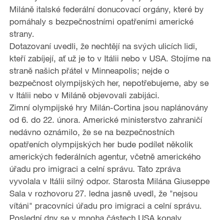
Miláně italské federální donucovací orgány, které by
pomáhaly s bezpečnostními opatřeními americké
strany.
Dotazovaní uvedli, že nechtějí na svých ulicích lidi,
kteří zabíjejí, ať už je to v Itálii nebo v USA. Stojíme na
straně našich přátel v Minneapolis; nejde o
bezpečnost olympijských her, nepotřebujeme, aby se
v Itálii nebo v Miláně objevovali zabijáci.
Zimní olympijské hry Milán-Cortina jsou naplánovány
od 6. do 22. února. Americké ministerstvo zahraničí
nedávno oznámilo, že se na bezpečnostních
opatřeních olympijských her bude podílet několik
amerických federálních agentur, včetně amerického
úřadu pro imigraci a celní správu. Tato zpráva
vyvolala v Itálii silný odpor. Starosta Milána Giuseppe
Sala v rozhovoru 27. ledna jasně uvedl, že "nejsou
vítáni" pracovníci úřadu pro imigraci a celní správu.
Poslední dny se v mnoha částech USA konaly