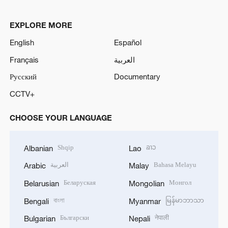
EXPLORE MORE
English
Español
Français
العربية
Русский
Documentary
CCTV+
CHOOSE YOUR LANGUAGE
Shqip
ລາວ
Albanian
Lao
العربية
Bahasa Melayu
Arabic
Malay
Беларуская
Монгол
Belarusian
Mongolian
বাংলা
မြန်မာဘာသာ
Bengali
Myanmar
Български
नेपाली
Bulgarian
Nepali