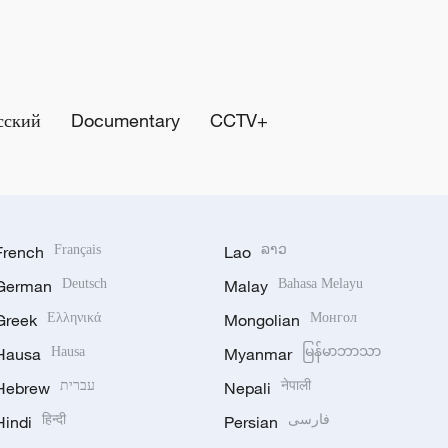
сский
Documentary
CCTV+
French
Français
Lao
ລາວ
German
Deutsch
Malay
Bahasa Melayu
Greek
Ελληνικά
Mongolian
Монгол
Hausa
Hausa
Myanmar
မြန်မာဘာသာ
Hebrew
עברית
Nepali
नेपाली
Hindi
हिन्दी
Persian
فارسی