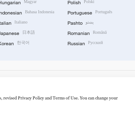
Hungarian
Magyar
Polish
Polski
Indonesian
Bahasa Indonesia
Portuguese
Português
Italian
Italiano
Pashto
پښتو
Japanese
日本語
Romanian
Română
Korean
한국어
Russian
Русский
es, revised Privacy Policy and Terms of Use. You can change your
hijingshan Road, Beijing, China. 100040