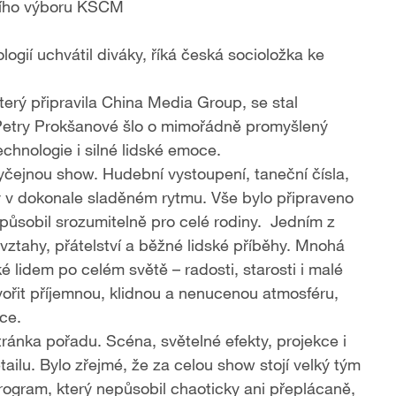
dního výboru KSČM
gií uchvátil diváky, říká česká socioložka ke
terý připravila China Media Group, se stal
y Petry Prokšanové šlo o mimořádně promyšlený
echnologie i silné lidské emoce.
yčejnou show. Hudební vystoupení, taneční čísla,
aly v dokonale sladěném rytmu. Vše bylo připraveno
a působil srozumitelně pro celé rodiny. Jedním z
 vztahy, přátelství a běžné lidské příběhy. Mnohá
é lidem po celém světě – radosti, starosti i malé
vořit příjemnou, klidnou a nenucenou atmosféru,
vce.
tránka pořadu. Scéna, světelné efekty, projekce i
ilu. Bylo zřejmé, že za celou show stojí velký tým
rogram, který nepůsobil chaoticky ani přeplácaně,