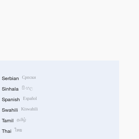
Serbian
Српски
Sinhala
සිංහල
Spanish
Español
Swahili
Kiswahili
Tamil
தமிழ்
Thai
ไทย