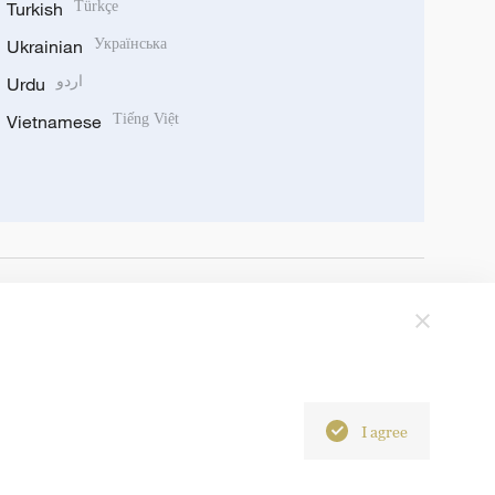
Turkish
Türkçe
Ukrainian
Українська
Urdu
اردو
Vietnamese
Tiếng Việt
I agree