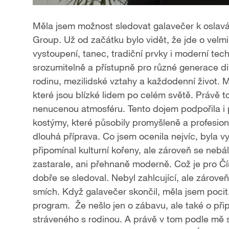
l
Měla jsem možnost sledovat galavečer k oslavám
Group. Už od začátku bylo vidět, že jde o velm
a
vystoupení, tanec, tradiční prvky i moderní tec
y
srozumitelně a přístupně pro různé generace di
rodinu, mezilidské vztahy a každodenní život. 
V
které jsou blízké lidem po celém světě. Právě 
nenucenou atmosféru. Tento dojem podpořila i p
i
kostýmy, které působily promyšleně a profesioná
d
dlouhá příprava. Co jsem ocenila nejvíc, byla 
připomínal kulturní kořeny, ale zároveň se neb
e
zastarale, ani přehnaně moderně. Což je pro Č
dobře se sledoval. Nebyl zahlcující, ale zárove
o
smích. Když galavečer skončil, měla jsem pocit
program. Že nešlo jen o zábavu, ale také o př
stráveného s rodinou. A právě v tom podle mě sp