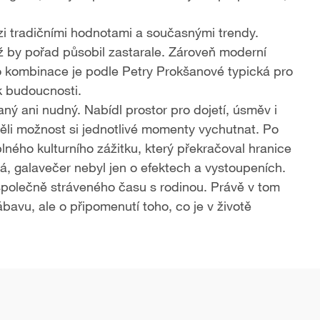
i tradičními hodnotami a současnými trendy.
iž by pořad působil zastarale. Zároveň moderní
o kombinace je podle Petry Prokšanové typická pro
k budoucnosti.
ý ani nudný. Nabídl prostor pro dojetí, úsměv i
měli možnost si jednotlivé momenty vychutnat. Po
ného kulturního zážitku, který překračoval hranice
, galavečer nebyl jen o efektech a vystoupeních.
 společně stráveného času s rodinou. Právě v tom
ábavu, ale o připomenutí toho, co je v životě