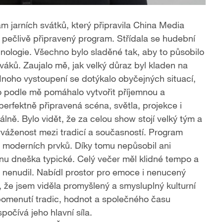
 jarních svátků, který připravila China Media
i pečlivě připravený program. Střídala se hudební
hnologie. Všechno bylo sladěné tak, aby to působilo
váků. Zaujalo mě, jak velký důraz byl kladen na
Mnoho vystoupení se dotýkalo obyčejných situací,
to podle mě pomáhalo vytvořit příjemnou a
erfektně připravená scéna, světla, projekce i
lně. Bylo vidět, že za celou show stojí velký tým a
vyváženost mezi tradicí a současností. Program
ál moderních prvků. Díky tomu nepůsobil ani
ínu dneška typické. Celý večer měl klidné tempo a
ň nenudil. Nabídl prostor pro emoce i nenucený
, že jsem viděla promyšlený a smysluplný kulturní
ipomenutí tradic, hodnot a společného času
očívá jeho hlavní síla.