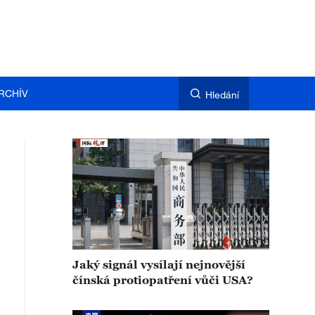
RCHÍV
Hledání
Jaký signál vysílají nejnovější
čínská protiopatření vůči USA?