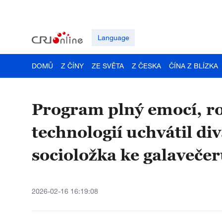
Language
DOMŮ
Z ČÍNY
ZE SVĚTA
Z ČESKA
ČÍNA Z BLÍZKA
Program plný emocí, r
technologií uchvátil div
socioložka ke galaveč
2026-02-16 16:19:08