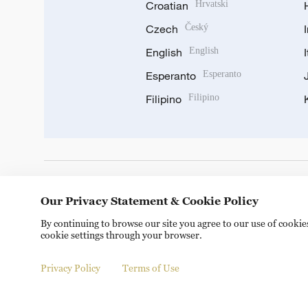
Croatian
Hrvatski
Czech
Český
English
English
Esperanto
Esperanto
Filipino
Filipino
DOWNLOAD OUR APP
Our Privacy Statement & Cookie Policy
By continuing to browse our site you agree to our use of cooki
cookie settings through your browser.
Privacy Policy
Terms of Use
© China Radio International.CRI. All Rights Reserved. 16A S