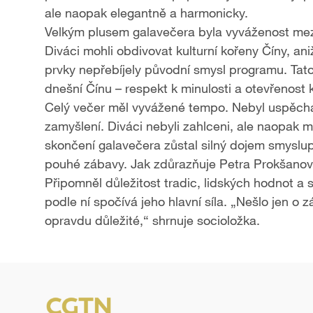
ale naopak elegantně a harmonicky.
Velkým plusem galavečera byla vyváženost mez
Diváci mohli obdivovat kulturní kořeny Číny, an
prvky nepřebíjely původní smysl programu. Tat
dnešní Čínu – respekt k minulosti a otevřenost 
Celý večer měl vyvážené tempo. Nebyl uspěchan
zamyšlení. Diváci nebyli zahlceni, ale naopak 
skončení galavečera zůstal silný dojem smyslupl
pouhé zábavy. Jak zdůrazňuje Petra Prokšanová
Připomněl důležitost tradic, lidských hodnot a
podle ní spočívá jeho hlavní síla. „Nešlo jen o z
opravdu důležité,“ shrnuje socioložka.