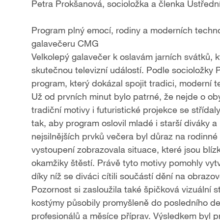
Petra Prokšanová, socioložka a členka Ústře
Program plný emocí, rodiny a moderních technolo
galavečeru CMG
Velkolepý galavečer k oslavám jarních svátků, k
skutečnou televizní událostí. Podle socioložk
program, který dokázal spojit tradici, moderní t
Už od prvních minut bylo patrné, že nejde o ob
tradiční motivy i futuristické projekce se stříd
tak, aby program oslovil mladé i starší diváky 
nejsilnějších prvků večera byl důraz na rodinné
vystoupení zobrazovala situace, které jsou blízk
okamžiky štěstí. Právě tyto motivy pomohly vyt
díky níž se diváci cítili součástí dění na obrazo
Pozornost si zasloužila také špičková vizuální s
kostýmy působily promyšleně do posledního deta
profesionálů a měsíce příprav. Výsledkem byl p