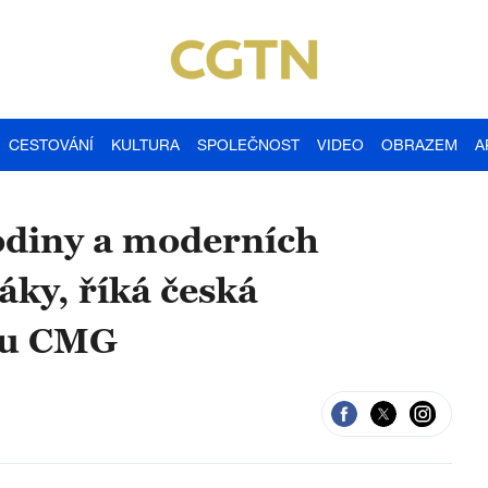
CESTOVÁNÍ
KULTURA
SPOLEČNOST
VIDEO
OBRAZEM
A
odiny a moderních
áky, říká česká
eru CMG