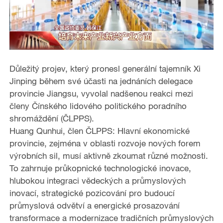
Důležitý projev, který pronesl generální tajemník Xi
Jinping během své účasti na jednáních delegace
provincie Jiangsu, vyvolal nadšenou reakci mezi
členy Čínského lidového politického poradního
shromáždění (ČLPPS).
Huang Qunhui, člen ČLPPS: Hlavní ekonomické
provincie, zejména v oblasti rozvoje nových forem
výrobních sil, musí aktivně zkoumat různé možnosti.
To zahrnuje průkopnické technologické inovace,
hlubokou integraci vědeckých a průmyslových
inovací, strategické pozicování pro budoucí
průmyslová odvětví a energické prosazování
transformace a modernizace tradičních průmyslových