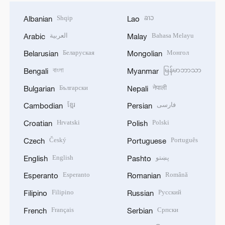
Shqip
ລາວ
Albanian
Lao
العربية
Bahasa Melayu
Arabic
Malay
Беларуская
Монгол
Belarusian
Mongolian
বাংলা
မြန်မာဘာသာ
Bengali
Myanmar
Български
नेपाली
Bulgarian
Nepali
ខ្មែរ
فارسی
Cambodian
Persian
Hrvatski
Polski
Croatian
Polish
Český
Português
Czech
Portuguese
English
پښتو
English
Pashto
Esperanto
Română
Esperanto
Romanian
Filipino
Русский
Filipino
Russian
Français
Српски
French
Serbian