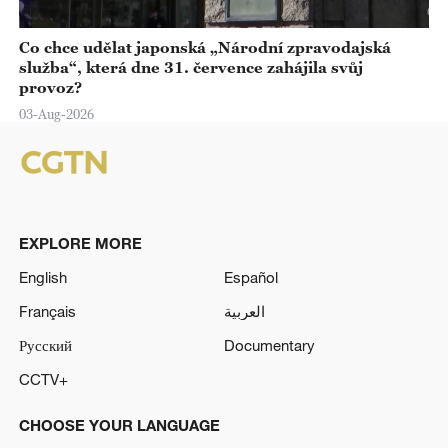
Co chce udělat japonská „Národní zpravodajská
služba“, která dne 31. července zahájila svůj
provoz?
03-Aug-2026
EXPLORE MORE
English
Español
Français
العربية
Русский
Documentary
CCTV+
CHOOSE YOUR LANGUAGE