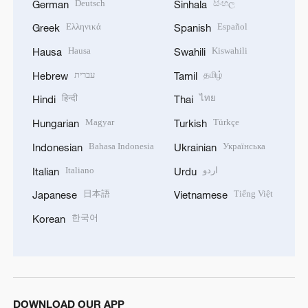
Deutsch
සිංහල
German
Sinhala
Ελληνικά
Español
Greek
Spanish
Hausa
Kiswahili
Hausa
Swahili
עברית
தமிழ்
Hebrew
Tamil
हिन्दी
ไทย
Hindi
Thai
Magyar
Türkçe
Hungarian
Turkish
Bahasa Indonesia
Українська
Indonesian
Ukrainian
Italiano
اردو
Italian
Urdu
日本語
Tiếng Việt
Japanese
Vietnamese
한국어
Korean
DOWNLOAD OUR APP