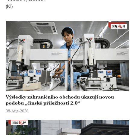
(Kl)
o
Výsledky zahraničního obchodu ukazují novou
podobu „čínské příležitosti 2.0“
08-Aug-2026