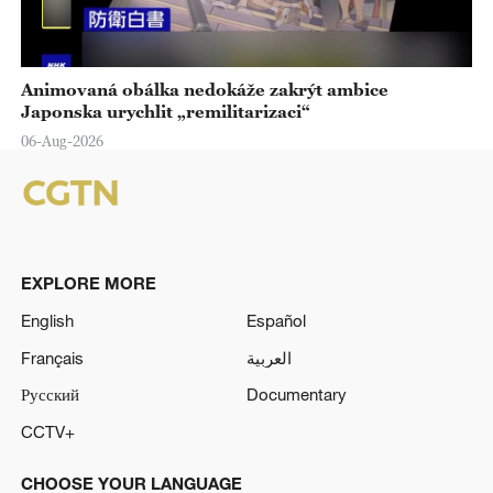
Animovaná obálka nedokáže zakrýt ambice
Japonska urychlit „remilitarizaci“
06-Aug-2026
EXPLORE MORE
English
Español
Français
العربية
Русский
Documentary
CCTV+
CHOOSE YOUR LANGUAGE