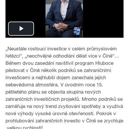
P
l
„Neustále rostoucí investice v celém průmyslovém
řetězci“, „neochvějné odhodlání dělat více v Číně“…
a
Během dvou zasedání navštívil program Hluboce
pěstovat v Číně několik podniků se zahraničními
y
investicemi a nejhlubší dojem zanechala jejich
sebevědomá atmosféra. V úvodním roce 15.
V
pětiletého plánu se objevila skupina nových
i
zahraničních investičních projektů. Mnoho podniků se
zaměřuje na nový trend zvyšování spotřeby a využívá
d
nové výhody vysoké úrovně otevřenosti. Pokrok v
prohlubování zahraničních investic v Číně se zrychluje
e
velkou rychlostí!