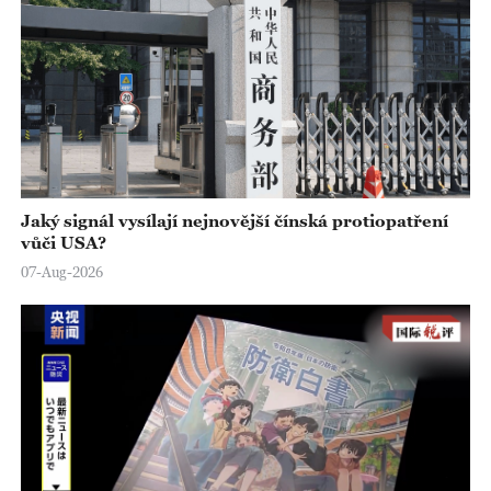
Jaký signál vysílají nejnovější čínská protiopatření
vůči USA?
07-Aug-2026