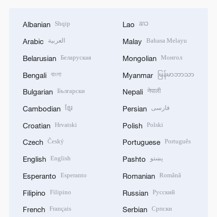
Shqip
ລາວ
Albanian
Lao
العربية
Bahasa Melayu
Arabic
Malay
Беларуская
Монгол
Belarusian
Mongolian
বাংলা
မြန်မာဘာသာ
Bengali
Myanmar
Български
नेपाली
Bulgarian
Nepali
ខ្មែរ
فارسی
Cambodian
Persian
Hrvatski
Polski
Croatian
Polish
Český
Português
Czech
Portuguese
English
پښتو
English
Pashto
Esperanto
Română
Esperanto
Romanian
Filipino
Русский
Filipino
Russian
Français
Српски
French
Serbian