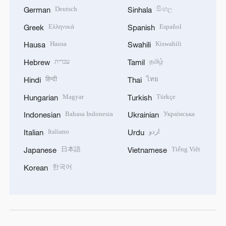
Deutsch
සිංහල
German
Sinhala
Ελληνικά
Español
Greek
Spanish
Hausa
Kiswahili
Hausa
Swahili
עברית
தமிழ்
Hebrew
Tamil
हिन्दी
ไทย
Hindi
Thai
Magyar
Türkçe
Hungarian
Turkish
Bahasa Indonesia
Українська
Indonesian
Ukrainian
Italiano
اردو
Italian
Urdu
日本語
Tiếng Việt
Japanese
Vietnamese
한국어
Korean