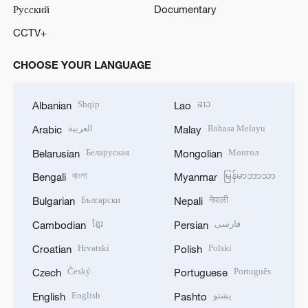
Русский
Documentary
CCTV+
CHOOSE YOUR LANGUAGE
Shqip
ລາວ
Albanian
Lao
العربية
Bahasa Melayu
Arabic
Malay
Беларуская
Монгол
Belarusian
Mongolian
বাংলা
မြန်မာဘာသာ
Bengali
Myanmar
Български
नेपाली
Bulgarian
Nepali
ខ្មែរ
فارسی
Cambodian
Persian
Hrvatski
Polski
Croatian
Polish
Český
Português
Czech
Portuguese
English
پښتو
English
Pashto