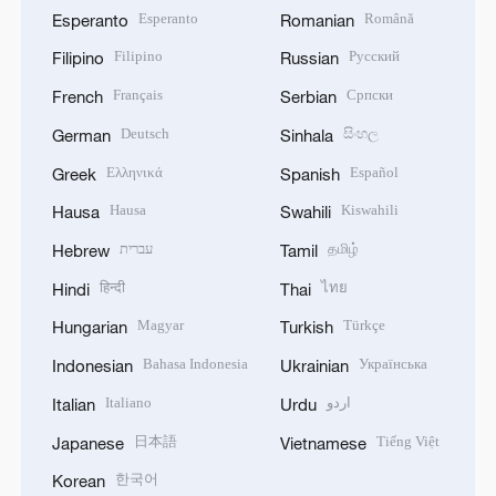
Esperanto
Română
Esperanto
Romanian
Filipino
Русский
Filipino
Russian
Français
Српски
French
Serbian
Deutsch
සිංහල
German
Sinhala
Ελληνικά
Español
Greek
Spanish
Hausa
Kiswahili
Hausa
Swahili
עברית
தமிழ்
Hebrew
Tamil
हिन्दी
ไทย
Hindi
Thai
Magyar
Türkçe
Hungarian
Turkish
Bahasa Indonesia
Українська
Indonesian
Ukrainian
Italiano
اردو
Italian
Urdu
日本語
Tiếng Việt
Japanese
Vietnamese
한국어
Korean