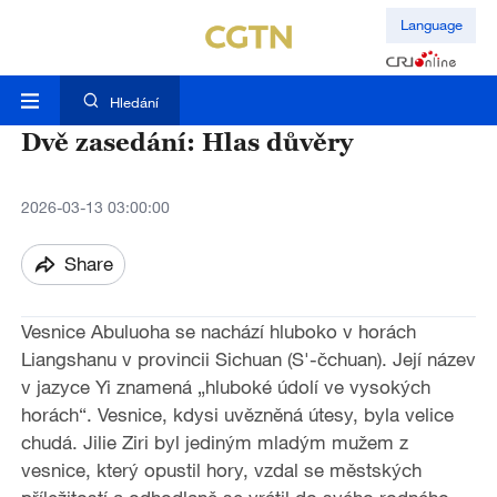
Language
Hledání
Dvě zasedání: Hlas důvěry
2026-03-13 03:00:00
Share
Vesnice Abuluoha se nachází hluboko v horách
Liangshanu v provincii Sichuan (S'-čchuan). Její název
v jazyce Yi znamená „hluboké údolí ve vysokých
horách“. Vesnice, kdysi uvězněná útesy, byla velice
chudá. Jilie Ziri byl jediným mladým mužem z
vesnice, který opustil hory, vzdal se městských