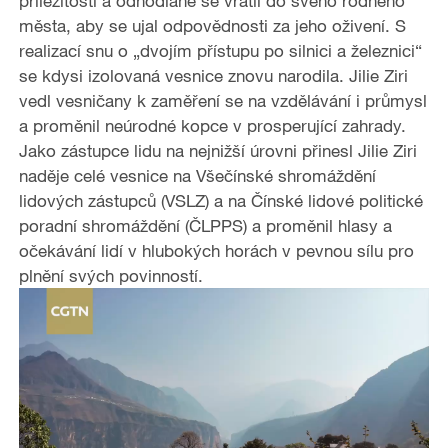
příležitostí a odhodlaně se vrátil do svého rodného
města, aby se ujal odpovědnosti za jeho oživení. S
realizací snu o „dvojím přístupu po silnici a železnici“
se kdysi izolovaná vesnice znovu narodila. Jilie Ziri
vedl vesničany k zaměření se na vzdělávání i průmysl
a proměnil neúrodné kopce v prosperující zahrady.
Jako zástupce lidu na nejnižší úrovni přinesl Jilie Ziri
naděje celé vesnice na Všečínské shromáždění
lidových zástupců (VSLZ) a na Čínské lidové politické
poradní shromáždění (ČLPPS) a proměnil hlasy a
očekávání lidí v hlubokých horách v pevnou sílu pro
plnění svých povinností.