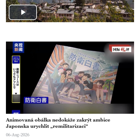
P
l
a
y
V
i
d
e
Animovaná obálka nedokáže zakrýt ambice
Japonska urychlit „remilitarizaci“
o
06-Aug-2026