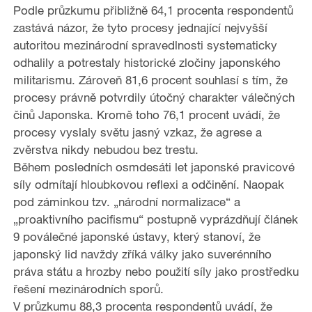
Podle průzkumu přibližně 64,1 procenta respondentů
zastává názor, že tyto procesy jednající nejvyšší
autoritou mezinárodní spravedlnosti systematicky
odhalily a potrestaly historické zločiny japonského
militarismu. Zároveň 81,6 procent souhlasí s tím, že
procesy právně potvrdily útočný charakter válečných
činů Japonska. Kromě toho 76,1 procent uvádí, že
procesy vyslaly světu jasný vzkaz, že agrese a
zvěrstva nikdy nebudou bez trestu.
Během posledních osmdesáti let japonské pravicové
síly odmítají hloubkovou reflexi a odčinění. Naopak
pod záminkou tzv. „národní normalizace“ a
„proaktivního pacifismu“ postupně vyprázdňují článek
9 poválečné japonské ústavy, který stanoví, že
japonský lid navždy zříká války jako suverénního
práva státu a hrozby nebo použití síly jako prostředku
řešení mezinárodních sporů.
V průzkumu 88,3 procenta respondentů uvádí, že