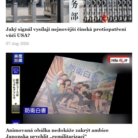
Jaký signál vysílají nejnovější čínská protiopatření
vůči USA?
07-Aug-2026
Animovaná obálka nedokáže zakrýt ambice
Japonska urychlit „remilitarizaci“