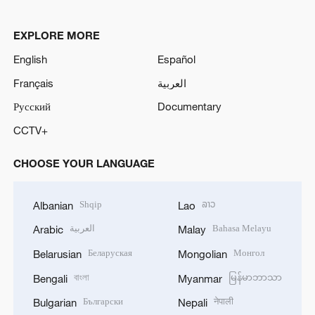
EXPLORE MORE
English
Español
Français
العربية
Русский
Documentary
CCTV+
CHOOSE YOUR LANGUAGE
Shqip
ລາວ
Albanian
Lao
العربية
Bahasa Melayu
Arabic
Malay
Беларуская
Монгол
Belarusian
Mongolian
বাংলা
မြန်မာဘာသာ
Bengali
Myanmar
Български
नेपाली
Bulgarian
Nepali