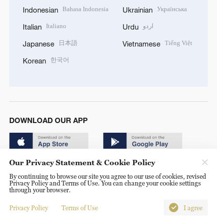
Bahasa Indonesia
Українська
Indonesian
Ukrainian
Italiano
اردو
Italian
Urdu
日本語
Tiếng Việt
Japanese
Vietnamese
한국어
Korean
DOWNLOAD OUR APP
Our Privacy Statement & Cookie Policy
By continuing to browse our site you agree to our use of cookies, revised
Privacy Policy and Terms of Use. You can change your cookie settings
through your browser.
© China Radio International.CRI. All Rights Reserved. 16A
Shijingshan Road, Beijing, China. 100040
Privacy Policy
Terms of Use
I agree