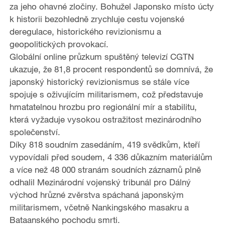
za jeho ohavné zločiny. Bohužel Japonsko místo úcty
k historii bezohledně zrychluje cestu vojenské
deregulace, historického revizionismu a
geopolitických provokací.
Globální online průzkum spuštěný televizí CGTN
ukazuje, že 81,8 procent respondentů se domnívá, že
japonský historický revizionismus se stále více
spojuje s oživujícím militarismem, což představuje
hmatatelnou hrozbu pro regionální mír a stabilitu,
která vyžaduje vysokou ostražitost mezinárodního
společenství.
Díky 818 soudním zasedáním, 419 svědkům, kteří
vypovídali před soudem, 4 336 důkazním materiálům
a více než 48 000 stranám soudních záznamů plně
odhalil Mezinárodní vojenský tribunál pro Dálný
východ hrůzné zvěrstva spáchaná japonským
militarismem, včetně Nankingského masakru a
Bataanského pochodu smrti.