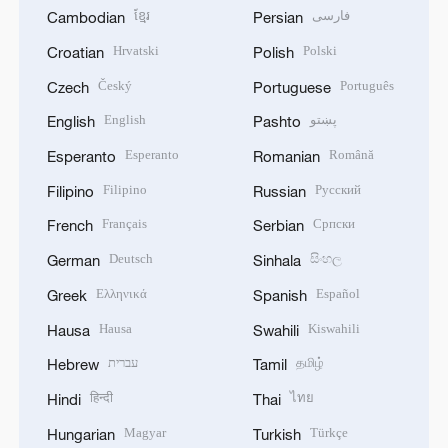
ខ្មែរ
فارسی
Cambodian
Persian
Hrvatski
Polski
Croatian
Polish
Český
Português
Czech
Portuguese
English
پښتو
English
Pashto
Esperanto
Română
Esperanto
Romanian
Filipino
Русский
Filipino
Russian
Français
Српски
French
Serbian
Deutsch
සිංහල
German
Sinhala
Ελληνικά
Español
Greek
Spanish
Hausa
Kiswahili
Hausa
Swahili
עברית
தமிழ்
Hebrew
Tamil
हिन्दी
ไทย
Hindi
Thai
Magyar
Türkçe
Hungarian
Turkish