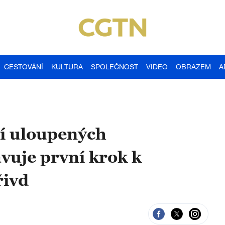
CESTOVÁNÍ
KULTURA
SPOLEČNOST
VIDEO
OBRAZEM
A
í uloupených
vuje první krok k
řivd