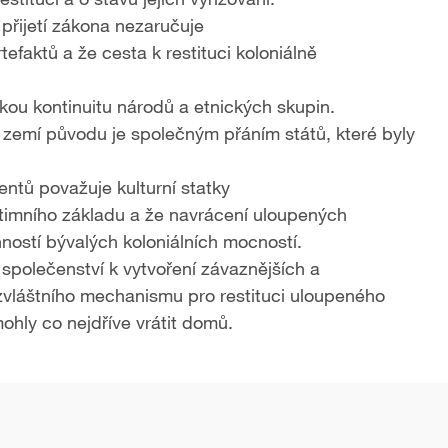
řijetí zákona nezaručuje
efaktů a že cesta k restituci koloniálně
ickou kontinuitu národů a etnických skupin.
h zemí původu je společným přáním států, které byly
ntů považuje kulturní statky
gitimního základu a že navrácení uloupených
nností bývalých koloniálních mocností.
polečenství k vytvoření závaznějších a
vláštního mechanismu pro restituci uloupeného
mohly co nejdříve vrátit domů.