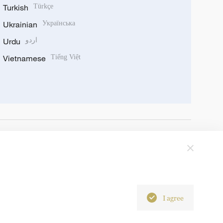
Turkish
Türkçe
Ukrainian
Українська
Urdu
اردو
Vietnamese
Tiếng Việt
I agree