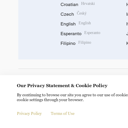
Croatian
Hrvatski
Czech
Český
English
English
Esperanto
Esperanto
Filipino
Filipino
DOWNLOAD OUR APP
Our Privacy Statement & Cookie Policy
By continuing to browse our site you agree to our use of cooki
cookie settings through your browser.
Privacy Policy
Terms of Use
© China Radio International.CRI. All Rights Reserved. 16A S