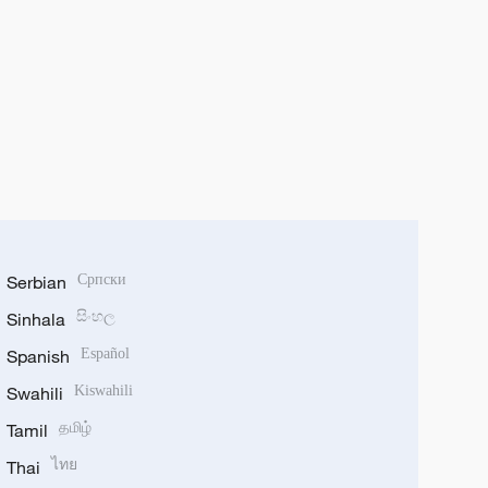
Serbian
Српски
Sinhala
සිංහල
Spanish
Español
Swahili
Kiswahili
Tamil
தமிழ்
Thai
ไทย