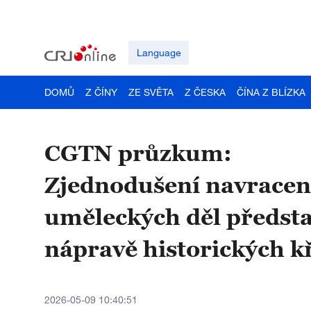
Language
DOMŮ
Z ČÍNY
ZE SVĚTA
Z ČESKA
ČÍNA Z BLÍZKA
CGTN průzkum:
Zjednodušení navracen
uměleckých děl předsta
nápravě historických k
2026-05-09 10:40:51