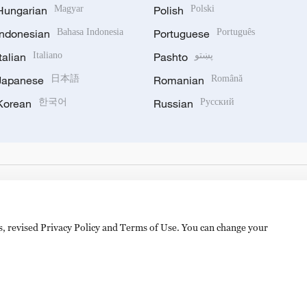
Hungarian
Magyar
Polish
Polski
Indonesian
Bahasa Indonesia
Portuguese
Português
Italian
Italiano
Pashto
پښتو
Japanese
日本語
Romanian
Română
Korean
한국어
Russian
Русский
es, revised Privacy Policy and Terms of Use. You can change your
hijingshan Road, Beijing, China. 100040