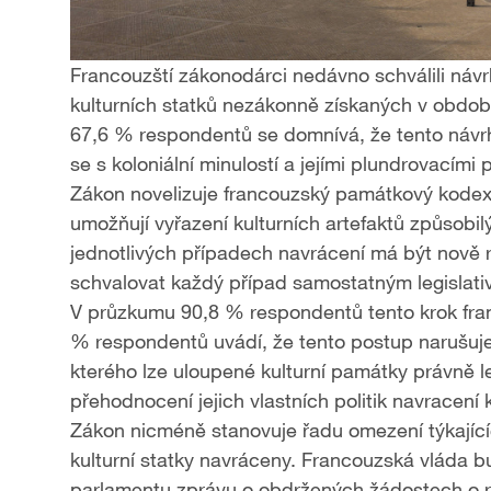
Francouzští zákonodárci nedávno schválili náv
kulturních statků nezákonně získaných v obdob
67,6 % respondentů se domnívá, že tento návrh 
se s koloniální minulostí a jejími plundrovacími 
Zákon novelizuje francouzský památkový kodex 
umožňují vyřazení kulturních artefaktů způsobilýc
jednotlivých případech navrácení má být nově 
schvalovat každý případ samostatným legislat
V průzkumu 90,8 % respondentů tento krok fr
% respondentů uvádí, že tento postup narušuje
kterého lze uloupené kulturní památky právně le
přehodnocení jejich vlastních politik navracení k
Zákon nicméně stanovuje řadu omezení týkajíc
kulturní statky navráceny. Francouzská vláda 
parlamentu zprávu o obdržených žádostech o rest