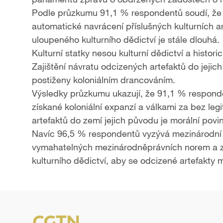
Podle průzkumu 91,1 % respondentů soudí, že p
automatické navrácení příslušných kulturních art
uloupeného kulturního dědictví je stále dlouhá.
Kulturní statky nesou kulturní dědictví a histor
Zajištění návratu odcizených artefaktů do jejic
postiženy koloniálním drancováním.
Výsledky průzkumu ukazují, že 91,1 % responde
získané koloniální expanzí a válkami za bez le
artefaktů do zemí jejich původu je morální povi
Navíc 96,5 % respondentů vyzývá mezinárodní s
vymahatelných mezinárodněprávních norem a z
kulturního dědictví, aby se odcizené artefakty 