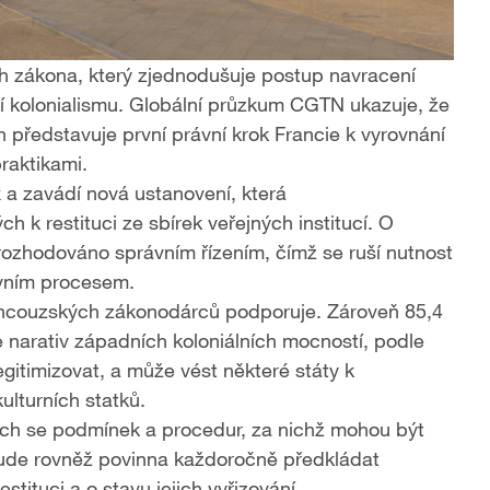
rh zákona, který zjednodušuje postup navracení
í kolonialismu. Globální průzkum CGTN ukazuje, že
představuje první právní krok Francie k vyrovnání
praktikami.
a zavádí nová ustanovení, která
h k restituci ze sbírek veřejných institucí. O
rozhodováno správním řízením, čímž se ruší nutnost
ivním procesem.
ancouzských zákonodárců podporuje. Zároveň 85,4
 narativ západních koloniálních mocností, podle
gitimizovat, a může vést některé státy k
ulturních statků.
ích se podmínek a procedur, za nichž mohou být
bude rovněž povinna každoročně předkládat
ituci a o stavu jejich vyřizování.