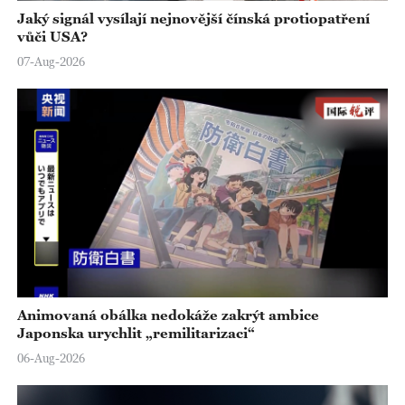
Jaký signál vysílají nejnovější čínská protiopatření
vůči USA?
07-Aug-2026
Animovaná obálka nedokáže zakrýt ambice
Japonska urychlit „remilitarizaci“
06-Aug-2026