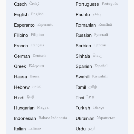
Český
Português
Czech
Portuguese
English
پښتو
English
Pashto
Esperanto
Română
Esperanto
Romanian
Filipino
Русский
Filipino
Russian
Français
Српски
French
Serbian
Deutsch
සිංහල
German
Sinhala
Ελληνικά
Español
Greek
Spanish
Hausa
Kiswahili
Hausa
Swahili
עברית
தமிழ்
Hebrew
Tamil
हिन्दी
ไทย
Hindi
Thai
Magyar
Türkçe
Hungarian
Turkish
Bahasa Indonesia
Українська
Indonesian
Ukrainian
Italiano
اردو
Italian
Urdu