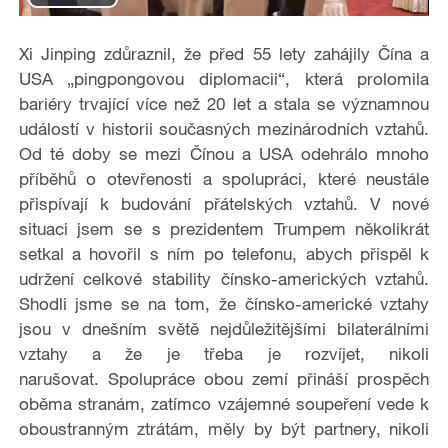
P
l
Xi Jinping zdůraznil, že před 55 lety zahájily Čína a
USA „pingpongovou diplomacii“, která prolomila
a
bariéry trvající více než 20 let a stala se významnou
událostí v historii současných mezinárodních vztahů.
y
Od té doby se mezi Čínou a USA odehrálo mnoho
příběhů o otevřenosti a spolupráci, které neustále
V
přispívají k budování přátelských vztahů. V nové
i
situaci jsem se s prezidentem Trumpem několikrát
setkal a hovořil s ním po telefonu, abych přispěl k
d
udržení celkové stability čínsko-amerických vztahů.
Shodli jsme se na tom, že čínsko-americké vztahy
e
jsou v dnešním světě nejdůležitějšími bilaterálními
vztahy a že je třeba je rozvíjet, nikoli
o
narušovat. Spolupráce obou zemí přináší prospěch
oběma stranám, zatímco vzájemné soupeření vede k
oboustranným ztrátám, měly by být partnery, nikoli