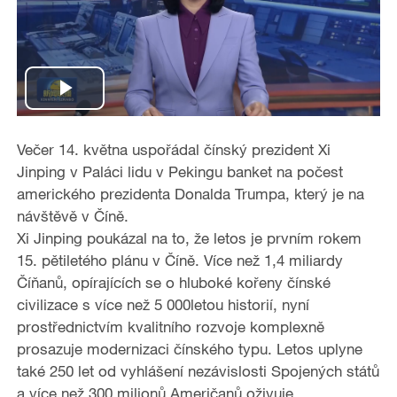
P
l
Večer 14. května uspořádal čínský prezident Xi
Jinping v Paláci lidu v Pekingu banket na počest
a
amerického prezidenta Donalda Trumpa, který je na
návštěvě v Číně.
y
Xi Jinping poukázal na to, že letos je prvním rokem
15. pětiletého plánu v Číně. Více než 1,4 miliardy
V
Číňanů, opírajících se o hluboké kořeny čínské
i
civilizace s více než 5 000letou historií, nyní
prostřednictvím kvalitního rozvoje komplexně
d
prosazuje modernizaci čínského typu. Letos uplyne
také 250 let od vyhlášení nezávislosti Spojených států
e
a více než 300 milionů Američanů oživuje