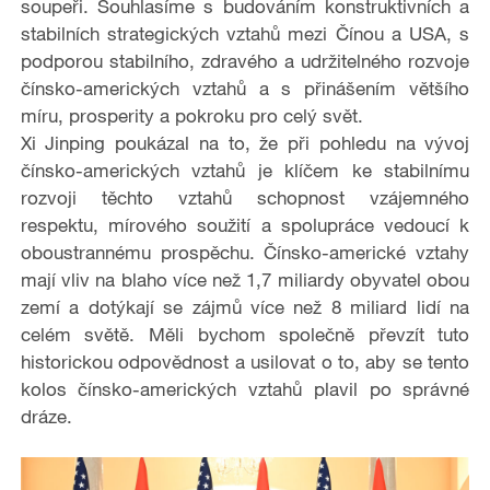
soupeři. Souhlasíme s budováním konstruktivních a
stabilních strategických vztahů mezi Čínou a USA, s
podporou stabilního, zdravého a udržitelného rozvoje
čínsko-amerických vztahů a s přinášením většího
míru, prosperity a pokroku pro celý svět.
Xi Jinping poukázal na to, že při pohledu na vývoj
čínsko-amerických vztahů je klíčem ke stabilnímu
rozvoji těchto vztahů schopnost vzájemného
respektu, mírového soužití a spolupráce vedoucí k
oboustrannému prospěchu. Čínsko-americké vztahy
mají vliv na blaho více než 1,7 miliardy obyvatel obou
zemí a dotýkají se zájmů více než 8 miliard lidí na
celém světě. Měli bychom společně převzít tuto
historickou odpovědnost a usilovat o to, aby se tento
kolos čínsko-amerických vztahů plavil po správné
dráze.