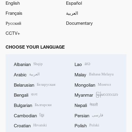
English
Español
Français
العربية
Русский
Documentary
CCTV+
CHOOSE YOUR LANGUAGE
Shqip
ລາວ
Albanian
Lao
العربية
Bahasa Melayu
Arabic
Malay
Беларуская
Монгол
Belarusian
Mongolian
বাংলা
မြန်မာဘာသာ
Bengali
Myanmar
Български
नेपाली
Bulgarian
Nepali
ខ្មែរ
فارسی
Cambodian
Persian
Hrvatski
Polski
Croatian
Polish