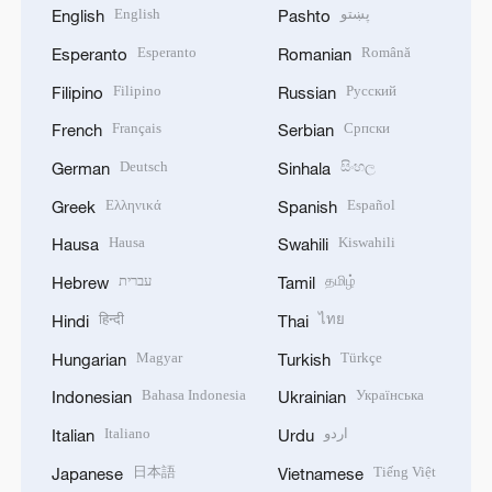
English
پښتو
English
Pashto
Esperanto
Română
Esperanto
Romanian
Filipino
Русский
Filipino
Russian
Français
Српски
French
Serbian
Deutsch
සිංහල
German
Sinhala
Ελληνικά
Español
Greek
Spanish
Hausa
Kiswahili
Hausa
Swahili
עברית
தமிழ்
Hebrew
Tamil
हिन्दी
ไทย
Hindi
Thai
Magyar
Türkçe
Hungarian
Turkish
Bahasa Indonesia
Українська
Indonesian
Ukrainian
Italiano
اردو
Italian
Urdu
日本語
Tiếng Việt
Japanese
Vietnamese