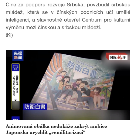
o
Číně za podporu rozvoje Srbska, povzbudil srbskou
mládež, která se v čínských podnicích učí umělé
inteligenci, a slavnostně otevřel Centrum pro kulturní
výměnu mezi čínskou a srbskou mládeží.
(Kl)
Animovaná obálka nedokáže zakrýt ambice
Japonska urychlit „remilitarizaci“