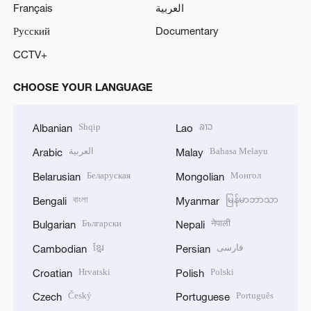
Français
العربية
Русский
Documentary
CCTV+
CHOOSE YOUR LANGUAGE
Shqip
ລາວ
Albanian
Lao
العربية
Bahasa Melayu
Arabic
Malay
Беларуская
Монгол
Belarusian
Mongolian
বাংলা
မြန်မာဘာသာ
Bengali
Myanmar
Български
नेपाली
Bulgarian
Nepali
ខ្មែរ
فارسی
Cambodian
Persian
Hrvatski
Polski
Croatian
Polish
Český
Português
Czech
Portuguese