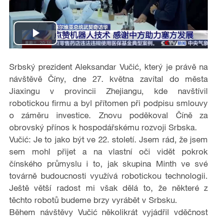
P
l
Srbský prezident Aleksandar Vučić, který je právě na
návštěvě Číny, dne 27. května zavítal do města
a
Jiaxingu v provincii Zhejiangu, kde navštívil
robotickou firmu a byl přítomen při podpisu smlouvy
y
o záměru investice. Znovu poděkoval Číně za
obrovský přínos k hospodářskému rozvoji Srbska.
V
Vučić: Je to jako být ve 22. století. Jsem rád, že jsem
i
sem mohl přijet a na vlastní oči vidět pokrok
čínského průmyslu i to, jak skupina Minth ve své
d
továrně budoucnosti využívá robotickou technologii.
Ještě větší radost mi však dělá to, že některé z
e
těchto robotů budeme brzy vyrábět v Srbsku.
Během návštěvy Vučić několikrát vyjádřil vděčnost