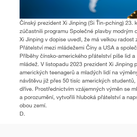
Čínský prezident Xi Jinping (Si Ťin-pching) 23.
zúčastnili programu Společné plavby modrým o
Xi Jinping v dopise uvedl, že má velkou radost 
Přátelství mezi mládežemi Číny a USA a společ
Příběhy čínsko-amerického přátelství píše lid 
mládež. V listopadu 2023 prezident Xi Jinping pře
amerických teenagerů a mladých lidí na výměny 
návštěvu již přes 50 tisíc amerických studentů,
dříve. Prostřednictvím vzájemných výměn se ml
a porozumění, vytvořili hluboká přátelství a na
obou zemí.
D.