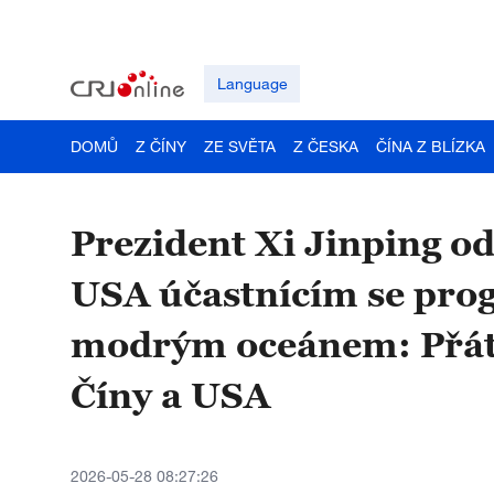
Language
DOMŮ
Z ČÍNY
ZE SVĚTA
Z ČESKA
ČÍNA Z BLÍZKA
Prezident Xi Jinping o
USA účastnícím se pro
modrým oceánem: Přát
Číny a USA
2026-05-28 08:27:26