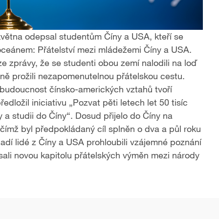
 května​ odepsal studentům Číny a USA, kteří se
ceánem: Přátelství mezi mládežemi Číny a USA.
ze zprávy, že se studenti obou zemí nalodili na loď
ně prožili nezapomenutelnou přátelskou cestu.
a budoucnost čínsko-amerických vztahů tvoří
dložil iniciativu „Pozvat pěti letech let 50 tisíc
a studii do Číny“. Dosud přijelo do Číny na
 čímž byl předpokládaný cíl splněn o dva a půl roku
adí lidé z Číny a USA prohloubili vzájemné poznání
psali novou kapitolu přátelských výměn mezi národy