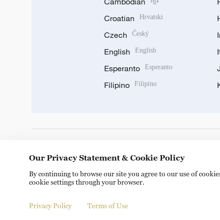
Cambodian
ខ្មែរ
Croatian
Hrvatski
Czech
Český
English
English
Esperanto
Esperanto
Filipino
Filipino
DOWNLOAD OUR APP
Our Privacy Statement & Cookie Policy
By continuing to browse our site you agree to our use of cooki
cookie settings through your browser.
Privacy Policy
Terms of Use
© China Radio International.CRI. All Rights Reserved. 16A S