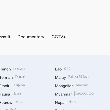
сский
Documentary
CCTV+
French
Français
Lao
ລາວ
German
Deutsch
Malay
Bahasa Melayu
Greek
Ελληνικά
Mongolian
Монгол
Hausa
Hausa
Myanmar
မြန်မာဘာသာ
Hebrew
עברית
Nepali
नेपाली