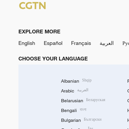
EXPLORE MORE
English
Español
Français
العربية
Ру
CHOOSE YOUR LANGUAGE
Albanian
Shqip
Arabic
العربية
Belarusian
Беларуская
Bengali
বাংলা
Bulgarian
Български