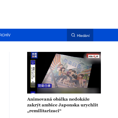
RCHÍV
Hledání
Animovaná obálka nedokáže
zakrýt ambice Japonska urychlit
„remilitarizaci“