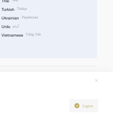
Thai
ไทย
Turkish
Türkçe
Ukrainian
Українська
Urdu
اردو
Vietnamese
Tiếng Việt
I agree