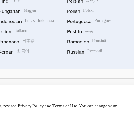
Hindi
हिन्दी
Persian
فارسی
Hungarian
Magyar
Polish
Polski
Indonesian
Bahasa Indonesia
Portuguese
Português
Italian
Italiano
Pashto
پښتو
Japanese
日本語
Romanian
Română
Korean
한국어
Russian
Русский
es, revised Privacy Policy and Terms of Use. You can change your
hijingshan Road, Beijing, China. 100040