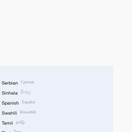
Serbian
Српски
Sinhala
සිංහල
Spanish
Español
Swahili
Kiswahili
Tamil
தமிழ்