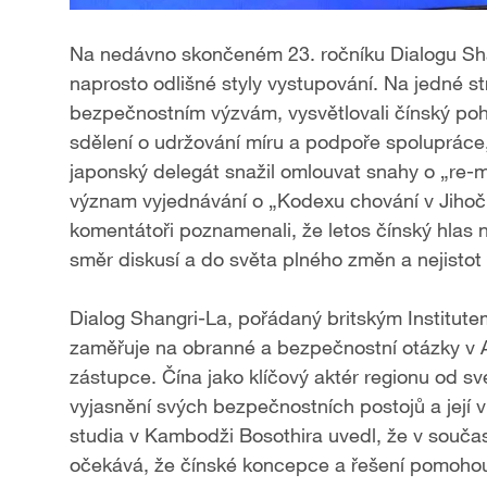
Na nedávno skončeném 23. ročníku Dialogu Sha
naprosto odlišné styly vystupování. Na jedné str
bezpečnostním výzvám, vysvětlovali čínský pohl
sdělení o udržování míru a podpoře spolupráce, 
japonský delegát snažil omlouvat snahy o „re-mi
význam vyjednávání o „Kodexu chování v Jihočíns
komentátoři poznamenali, že letos čínský hlas n
směr diskusí a do světa plného změn a nejistot vn
Dialog Shangri-La, pořádaný britským Institutem
zaměřuje na obranné a bezpečnostní otázky v Asi
zástupce. Čína jako klíčový aktér regionu od sv
vyjasnění svých bezpečnostních postojů a její v
studia v Kambodži Bosothira uvedl, že v souč
očekává, že čínské koncepce a řešení pomohou 