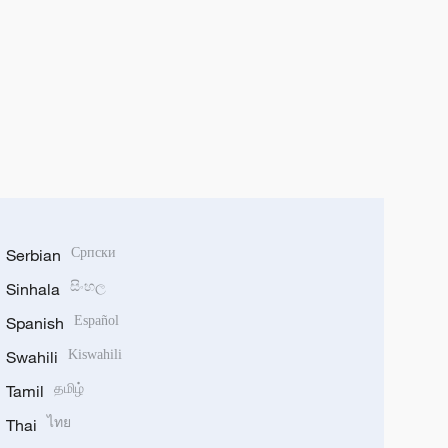
Serbian
Српски
Sinhala
සිංහල
Spanish
Español
Swahili
Kiswahili
Tamil
தமிழ்
Thai
ไทย