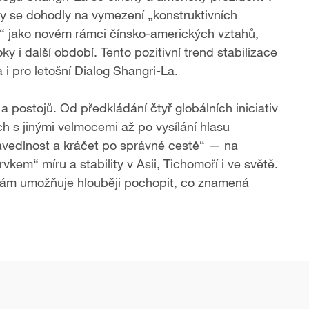
ny se dohodly na vymezení „konstruktivních
A“ jako novém rámci čínsko-amerických vztahů,
oky i další období. Tento pozitivní trend stabilizace
 i pro letošní Dialog Shangri-La.
a postojů. Od předkládání čtyř globálních iniciativ
ch s jinými velmocemi až po vysílání hlasu
ravedlnost a kráčet po správné cestě“ — na
kem“ míru a stability v Asii, Tichomoří i ve světě.
nám umožňuje hlouběji pochopit, co znamená