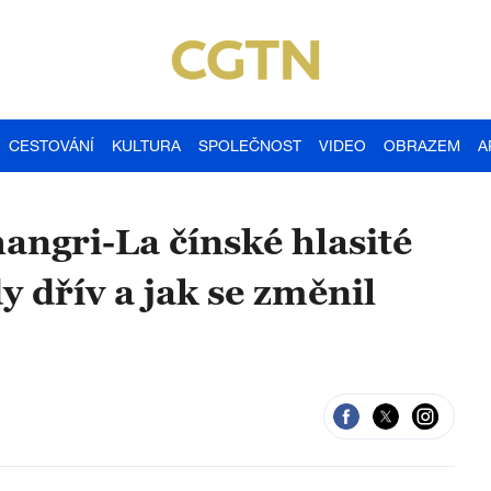
CESTOVÁNÍ
KULTURA
SPOLEČNOST
VIDEO
OBRAZEM
A
angri-La čínské hlasité
dy dřív a jak se změnil