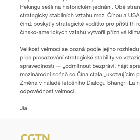
Pekingu sešli na historickém jednání. Obě stra
strategicky stabilních vztahů mezi Čínou a US
čímž poskytly strategické vodítko pro příští tři r
čínsko-amerických vztahů vytvořil příznivé klima
Velikost velmoci se pozná podle jejího rozhledu 
přes prosazování strategické stability ve vztazí
spravedlnosti — „odmítnout bezpráví, hájit sp
mezinárodní scéně se Čína stala „ukotvujícím prv
Změna v náladě letošního Dialogu Shangri-La 
odpovědnost velmoci.
Jia