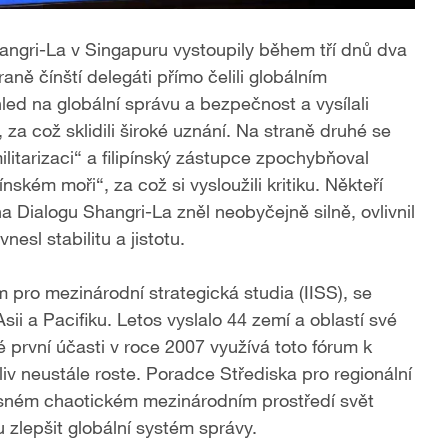
ngri-La v Singapuru vystoupily během tří dnů dva
aně čínští delegáti přímo čelili globálním
ed na globální správu a bezpečnost a vysílali
za což sklidili široké uznání. Na straně druhé se
litarizaci“ a filipínský zástupce zpochybňoval
kém moři“, za což si vysloužili kritiku. Někteří
a Dialogu Shangri-La zněl neobyčejně silně, ovlivnil
esl stabilitu a jistotu.
 pro mezinárodní strategická studia (IISS), se
i a Pacifiku. Letos vyslalo 44 zemí a oblastí své
é první účasti v roce 2007 využívá toto fórum k
liv neustále roste. Poradce Střediska pro regionální
asném chaotickém mezinárodním prostředí svět
zlepšit globální systém správy.