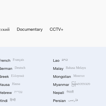
сский
Documentary
CCTV+
French
Français
Lao
ລາວ
German
Deutsch
Malay
Bahasa Melayu
Greek
Ελληνικά
Mongolian
Монгол
Hausa
Hausa
Myanmar
မြန်မာဘာသာ
Hebrew
עברית
Nepali
नेपाली
Hindi
हिन्दी
Persian
فارسی