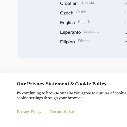
Croatian
Hrvatski
Czech
Český
English
English
Esperanto
Esperanto
Filipino
Filipino
DOWNLOAD OUR APP
Our Privacy Statement & Cookie Policy
By continuing to browse our site you agree to our use of cooki
cookie settings through your browser.
Privacy Policy
Terms of Use
© China Radio International.CRI. All Rights Reserved. 16A S