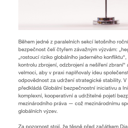
Během jedné z paralelních sekcí letošního ročník
bezpečnost čelí čtyřem závažným výzvám: „heg
„rostoucí riziko globálního jaderného konflikt
kontrolu zbrojení, odzbrojení a nešíření zbraní“ 
velmoci, aby v praxi naplňovaly ideu společenst
odpovědnost za udržení strategické stability.
předkládá Globální bezpečnostní iniciativu a Ini
komplexní, kooperativní a udržitelné pojetí bez
mezinárodního práva — což mezinárodnímu spole
globálních výzev.
Za pozornost stojí, že těsně před začátkem Dia