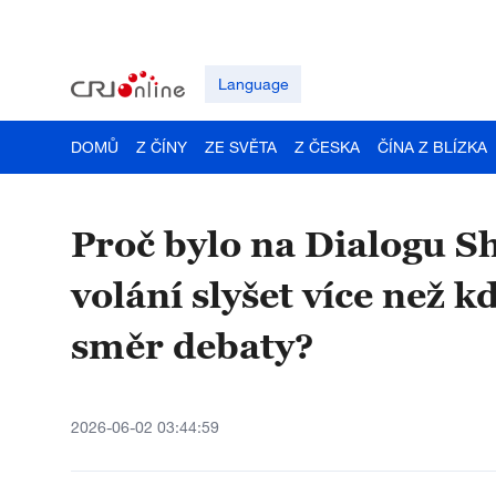
Language
DOMŮ
Z ČÍNY
ZE SVĚTA
Z ČESKA
ČÍNA Z BLÍZKA
Proč bylo na Dialogu Sh
volání slyšet více než k
směr debaty?
2026-06-02 03:44:59