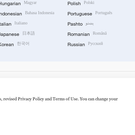
Hungarian
Magyar
Polish
Polski
Indonesian
Bahasa Indonesia
Portuguese
Português
Italian
Italiano
Pashto
پښتو
Japanese
日本語
Romanian
Română
Korean
한국어
Russian
Русский
es, revised Privacy Policy and Terms of Use. You can change your
hijingshan Road, Beijing, China. 100040