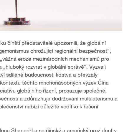
u čínští představitelé upozornili, že globální
emonismus ohrožující regionální bezpečnost“,
u“, „vážná eroze mezinárodních mechanismů pro
a „hluboký rozvrat v globální správě“. Vyzvali
ví sdílené budoucnosti lidstva a převzaly
 V kontextu těchto mnohonásobných výzev Čína
ciativu globálního řízení, prosazuje společné,
pečnosti a zdůrazňuje dodržování multilaterismu a
čenství nabízí důležité vodítko k řešení
logu Shangri-La se čínský a americký prezident v