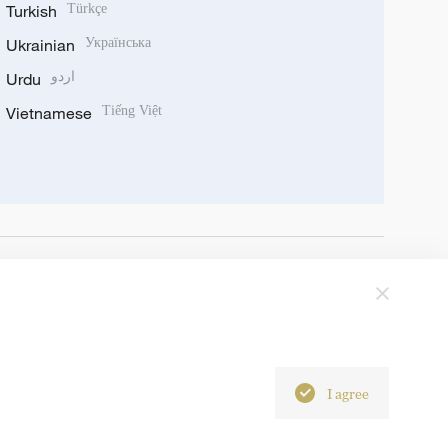
Turkish
Türkçe
Ukrainian
Українська
Urdu
اردو
Vietnamese
Tiếng Việt
I agree