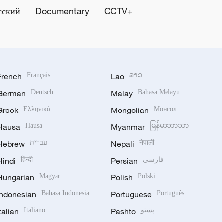
сский
Documentary
CCTV+
French
Français
Lao
ລາວ
German
Deutsch
Malay
Bahasa Melayu
Greek
Ελληνικά
Mongolian
Монгол
Hausa
Hausa
Myanmar
မြန်မာဘာသာ
Hebrew
עברית
Nepali
नेपाली
Hindi
हिन्दी
Persian
فارسی
Hungarian
Magyar
Polish
Polski
Indonesian
Bahasa Indonesia
Portuguese
Português
Italian
Italiano
Pashto
پښتو