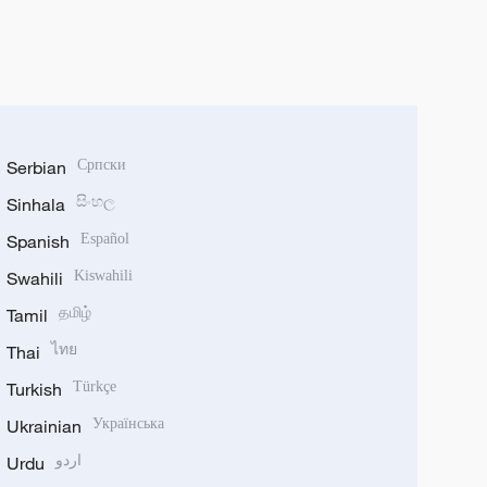
Serbian
Српски
Sinhala
සිංහල
Spanish
Español
Swahili
Kiswahili
Tamil
தமிழ்
Thai
ไทย
Turkish
Türkçe
Ukrainian
Українська
Urdu
اردو