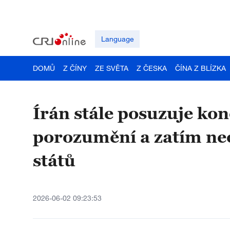
Language
DOMŮ
Z ČÍNY
ZE SVĚTA
Z ČESKA
ČÍNA Z BLÍZKA
Írán stále posuzuje ko
porozumění a zatím n
států
2026-06-02 09:23:53