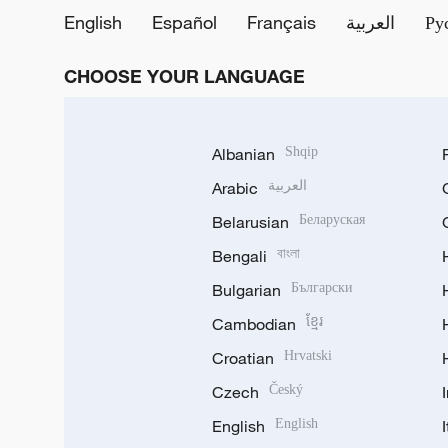
English
Español
Français
العربية
Ру
CHOOSE YOUR LANGUAGE
Albanian
Shqip
Arabic
العربية
Belarusian
Беларуская
Bengali
বাংলা
Bulgarian
Български
Cambodian
ខ្មែរ
Croatian
Hrvatski
Czech
Český
English
English