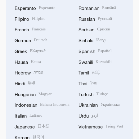
Esperanto
Română
Esperanto
Romanian
Filipino
Русский
Filipino
Russian
Français
Српски
French
Serbian
Deutsch
සිංහල
German
Sinhala
Ελληνικά
Español
Greek
Spanish
Hausa
Kiswahili
Hausa
Swahili
עברית
தமிழ்
Hebrew
Tamil
हिन्दी
ไทย
Hindi
Thai
Magyar
Türkçe
Hungarian
Turkish
Bahasa Indonesia
Українська
Indonesian
Ukrainian
Italiano
اردو
Italian
Urdu
日本語
Tiếng Việt
Japanese
Vietnamese
한국어
Korean