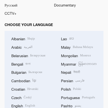
Русский
Documentary
CCTV+
CHOOSE YOUR LANGUAGE
Shqip
ລາວ
Albanian
Lao
العربية
Bahasa Melayu
Arabic
Malay
Беларуская
Монгол
Belarusian
Mongolian
বাংলা
မြန်မာဘာသာ
Bengali
Myanmar
Български
नेपाली
Bulgarian
Nepali
ខ្មែរ
فارسی
Cambodian
Persian
Hrvatski
Polski
Croatian
Polish
Český
Português
Czech
Portuguese
English
پښتو
English
Pashto