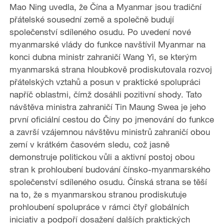
Mao Ning uvedla, že Čína a Myanmar jsou tradiční
přátelské sousední země a společně budují
společenství sdíleného osudu. Po uvedení nové
myanmarské vlády do funkce navštívil Myanmar na
konci dubna ministr zahraničí Wang Yi, se kterým
myanmarská strana hloubkově prodiskutovala rozvoj
přátelských vztahů a posun v praktické spolupráci
napříč oblastmi, čímž dosáhli pozitivní shody. Tato
návštěva ministra zahraničí Tin Maung Swea je jeho
první oficiální cestou do Číny po jmenování do funkce
a završí vzájemnou návštěvu ministrů zahraničí obou
zemí v krátkém časovém sledu, což jasně
demonstruje politickou vůli a aktivní postoj obou
stran k prohloubení budování čínsko-myanmarského
společenství sdíleného osudu. Čínská strana se těší
na to, že s myanmarskou stranou prodiskutuje
prohloubení spolupráce v rámci čtyř globálních
iniciativ a podpoří dosažení dalších praktických