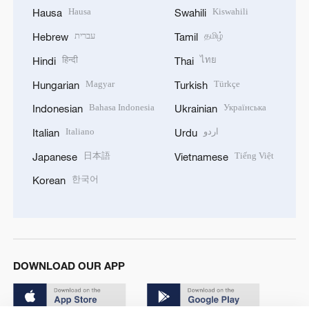
Hausa
Kiswahili
Hausa
Swahili
עברית
தமிழ்
Hebrew
Tamil
हिन्दी
ไทย
Hindi
Thai
Magyar
Türkçe
Hungarian
Turkish
Bahasa Indonesia
Українська
Indonesian
Ukrainian
Italiano
اردو
Italian
Urdu
日本語
Tiếng Việt
Japanese
Vietnamese
한국어
Korean
DOWNLOAD OUR APP