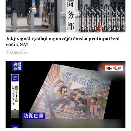
Jaký signál vysílají nejnovější čínská protiopatření
vůči USA?
07-Aug-2026