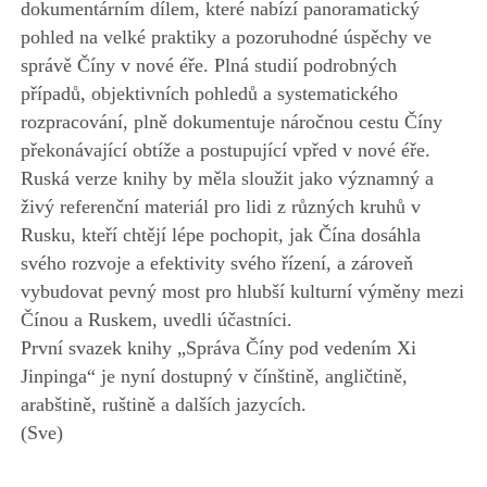
dokumentárním dílem, které nabízí panoramatický
pohled na velké praktiky a pozoruhodné úspěchy ve
správě Číny v nové éře. Plná studií podrobných
případů, objektivních pohledů a systematického
rozpracování, plně dokumentuje náročnou cestu Číny
překonávající obtíže a postupující vpřed v nové éře.
Ruská verze knihy by měla sloužit jako významný a
živý referenční materiál pro lidi z různých kruhů v
Rusku, kteří chtějí lépe pochopit, jak Čína dosáhla
svého rozvoje a efektivity svého řízení, a zároveň
vybudovat pevný most pro hlubší kulturní výměny mezi
Čínou a Ruskem, uvedli účastníci.
První svazek knihy „Správa Číny pod vedením Xi
Jinpinga“ je nyní dostupný v čínštině, angličtině,
arabštině, ruštině a dalších jazycích.
(Sve)