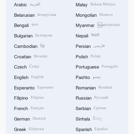
العربية
Bahasa Melayu
Arabic
Malay
Беларуская
Монгол
Belarusian
Mongolian
বাংলা
မြန်မာဘာသာ
Bengali
Myanmar
Български
नेपाली
Bulgarian
Nepali
ខ្មែរ
فارسی
Cambodian
Persian
Hrvatski
Polski
Croatian
Polish
Český
Português
Czech
Portuguese
English
پښتو
English
Pashto
Esperanto
Română
Esperanto
Romanian
Filipino
Русский
Filipino
Russian
Français
Српски
French
Serbian
Deutsch
සිංහල
German
Sinhala
Ελληνικά
Español
Greek
Spanish