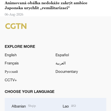
Animovaná obálka nedokáže zakrýt ambice
Japonska urychlit „remilitarizaci“
06-Aug-2026
EXPLORE MORE
English
Español
Français
العربية
Русский
Documentary
CCTV+
CHOOSE YOUR LANGUAGE
Shqip
ລາວ
Albanian
Lao