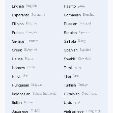
English
پښتو
English
Pashto
Esperanto
Română
Esperanto
Romanian
Filipino
Русский
Filipino
Russian
Français
Српски
French
Serbian
Deutsch
සිංහල
German
Sinhala
Ελληνικά
Español
Greek
Spanish
Hausa
Kiswahili
Hausa
Swahili
עברית
தமிழ்
Hebrew
Tamil
हिन्दी
ไทย
Hindi
Thai
Magyar
Türkçe
Hungarian
Turkish
Bahasa Indonesia
Українська
Indonesian
Ukrainian
Italiano
اردو
Italian
Urdu
日本語
Tiếng Việt
Japanese
Vietnamese