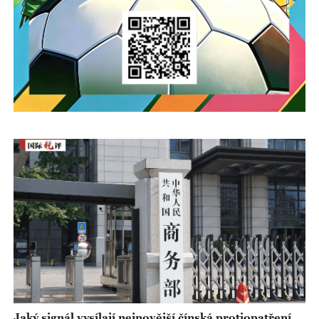
Jaký signál vysílají nejnovější čínská protiopatření