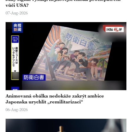
vůči USA?
07-Aug-2026
Animovaná obálka nedokáže zakrýt ambice
Japonska urychlit „remilitarizaci“
06-Aug-2026