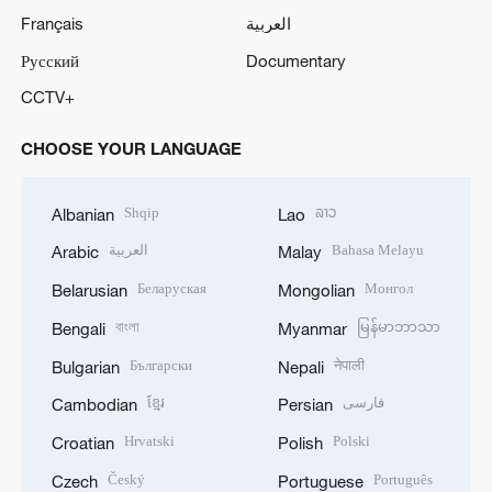
Français
العربية
Русский
Documentary
CCTV+
CHOOSE YOUR LANGUAGE
Shqip
ລາວ
Albanian
Lao
العربية
Bahasa Melayu
Arabic
Malay
Беларуская
Монгол
Belarusian
Mongolian
বাংলা
မြန်မာဘာသာ
Bengali
Myanmar
Български
नेपाली
Bulgarian
Nepali
ខ្មែរ
فارسی
Cambodian
Persian
Hrvatski
Polski
Croatian
Polish
Český
Português
Czech
Portuguese