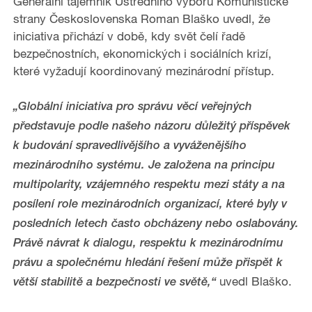
Generální tajemník Ústředního výboru Komunistické
e
strany Československa Roman Blaško uvedl, že
iniciativa přichází v době, kdy svět čelí řadě
o
bezpečnostních, ekonomických i sociálních krizí,
které vyžadují koordinovaný mezinárodní přístup.
„Globální iniciativa pro správu věcí veřejných
představuje podle našeho názoru důležitý příspěvek
k budování spravedlivějšího a vyváženějšího
mezinárodního systému. Je založena na principu
multipolarity, vzájemného respektu mezi státy a na
posílení role mezinárodních organizací, které byly v
posledních letech často obcházeny nebo oslabovány.
Právě návrat k dialogu, respektu k mezinárodnímu
právu a společnému hledání řešení může přispět k
uvedl Blaško.
větší stabilitě a bezpečnosti ve světě,“