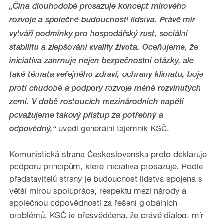
„Čína dlouhodobě prosazuje koncept mírového
rozvoje a společné budoucnosti lidstva. Právě mír
vytváří podmínky pro hospodářský růst, sociální
stabilitu a zlepšování kvality života. Oceňujeme, že
iniciativa zahrnuje nejen bezpečnostní otázky, ale
také témata veřejného zdraví, ochrany klimatu, boje
proti chudobě a podpory rozvoje méně rozvinutých
zemí. V době rostoucích mezinárodních napětí
považujeme takový přístup za potřebný a
uvedl generální tajemník KSČ.
odpovědný,“
Komunistická strana Československa proto deklaruje
podporu principům, které iniciativa prosazuje. Podle
představitelů strany je budoucnost lidstva spojena s
větší mírou spolupráce, respektu mezi národy a
společnou odpovědností za řešení globálních
problémů. KSČ je přesvědčena, že právě dialog, mír