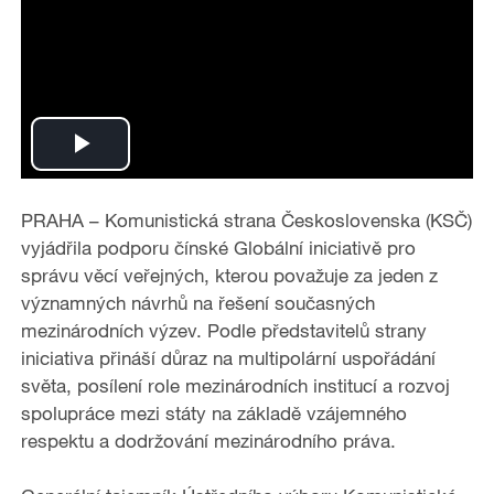
P
l
PRAHA – Komunistická strana Československa (KSČ)
vyjádřila podporu čínské Globální iniciativě pro
a
správu věcí veřejných, kterou považuje za jeden z
významných návrhů na řešení současných
y
mezinárodních výzev. Podle představitelů strany
iniciativa přináší důraz na multipolární uspořádání
V
světa, posílení role mezinárodních institucí a rozvoj
i
spolupráce mezi státy na základě vzájemného
respektu a dodržování mezinárodního práva.
d