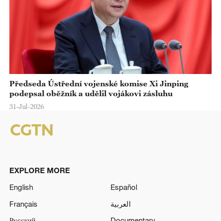
Předseda Ústřední vojenské komise Xi Jinping
podepsal oběžník a udělil vojákovi zásluhu
31-Jul-2026
EXPLORE MORE
English
Español
Français
العربية
Русский
Documentary