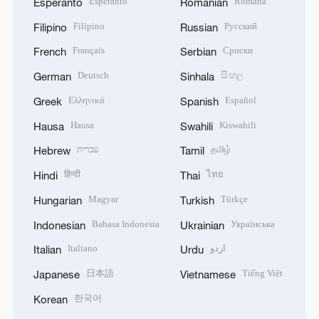
Esperanto
Română
Esperanto
Romanian
Filipino
Русский
Filipino
Russian
Français
Српски
French
Serbian
Deutsch
සිංහල
German
Sinhala
Ελληνικά
Español
Greek
Spanish
Hausa
Kiswahili
Hausa
Swahili
עברית
தமிழ்
Hebrew
Tamil
हिन्दी
ไทย
Hindi
Thai
Magyar
Türkçe
Hungarian
Turkish
Bahasa Indonesia
Українська
Indonesian
Ukrainian
Italiano
اردو
Italian
Urdu
日本語
Tiếng Việt
Japanese
Vietnamese
한국어
Korean