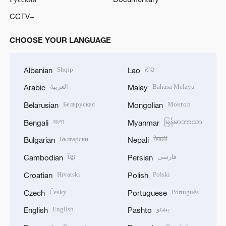
CCTV+
CHOOSE YOUR LANGUAGE
Shqip
ລາວ
Albanian
Lao
العربية
Bahasa Melayu
Arabic
Malay
Беларуская
Монгол
Belarusian
Mongolian
বাংলা
မြန်မာဘာသာ
Bengali
Myanmar
Български
नेपाली
Bulgarian
Nepali
ខ្មែរ
فارسی
Cambodian
Persian
Hrvatski
Polski
Croatian
Polish
Český
Português
Czech
Portuguese
English
پښتو
English
Pashto