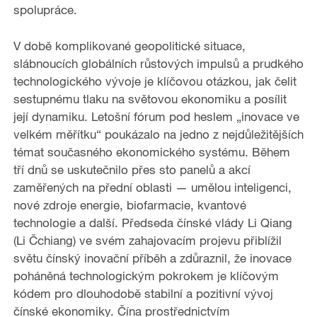
spolupráce.
V době komplikované geopolitické situace,
slábnoucích globálních růstových impulsů a prudkého
technologického vývoje je klíčovou otázkou, jak čelit
sestupnému tlaku na světovou ekonomiku a posílit
její dynamiku. Letošní fórum pod heslem „inovace ve
velkém měřítku“ poukázalo na jedno z nejdůležitějších
témat současného ekonomického systému. Během
tří dnů se uskutečnilo přes sto panelů a akcí
zaměřených na přední oblasti — umělou inteligenci,
nové zdroje energie, biofarmacie, kvantové
technologie a další. Předseda čínské vlády Li Qiang
(Li Čchiang) ve svém zahajovacím projevu přiblížil
světu čínský inovační příběh a zdůraznil, že inovace
poháněná technologickým pokrokem je klíčovým
kódem pro dlouhodobě stabilní a pozitivní vývoj
čínské ekonomiky. Čína prostřednictvím