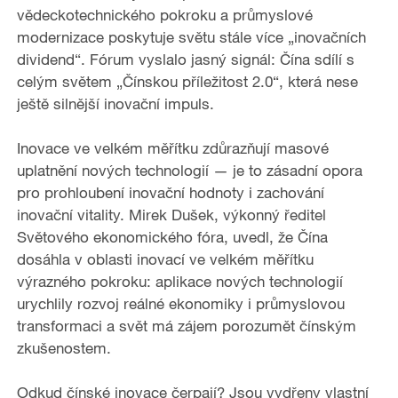
vědeckotechnického pokroku a průmyslové
modernizace poskytuje světu stále více „inovačních
dividend“. Fórum vyslalo jasný signál: Čína sdílí s
celým světem „Čínskou příležitost 2.0“, která nese
ještě silnější inovační impuls.
Inovace ve velkém měřítku zdůrazňují masové
uplatnění nových technologií — je to zásadní opora
pro prohloubení inovační hodnoty i zachování
inovační vitality. Mirek Dušek, výkonný ředitel
Světového ekonomického fóra, uvedl, že Čína
dosáhla v oblasti inovací ve velkém měřítku
výrazného pokroku: aplikace nových technologií
urychlily rozvoj reálné ekonomiky i průmyslovou
transformaci a svět má zájem porozumět čínským
zkušenostem.
Odkud čínské inovace čerpají? Jsou vydřeny vlastní