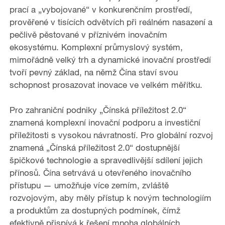
prací a „vybojované“ v konkurenčním prostředí,
prověřené v tisících odvětvích při reálném nasazení a
pečlivě pěstované v příznivém inovačním
ekosystému. Komplexní průmyslový systém,
mimořádně velký trh a dynamické inovační prostředí
tvoří pevný základ, na němž Čína staví svou
schopnost prosazovat inovace ve velkém měřítku.
Pro zahraniční podniky „Čínská příležitost 2.0“
znamená komplexní inovační podporu a investiční
příležitosti s vysokou návratností. Pro globální rozvoj
znamená „Čínská příležitost 2.0“ dostupnější
špičkové technologie a spravedlivější sdílení jejich
přínosů. Čína setrvává u otevřeného inovačního
přístupu — umožňuje více zemím, zvláště
rozvojovým, aby měly přístup k novým technologiím
a produktům za dostupných podmínek, čímž
efektivně přispívá k řešení mnoha globálních