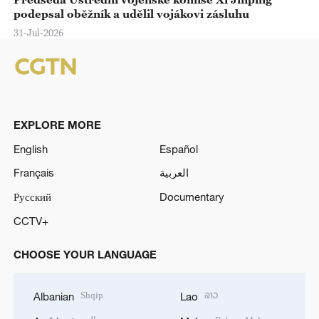
podepsal oběžník a udělil vojákovi zásluhu
31-Jul-2026
EXPLORE MORE
English
Español
Français
العربية
Русский
Documentary
CCTV+
CHOOSE YOUR LANGUAGE
Shqip
ລາວ
Albanian
Lao