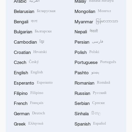
العربية
Bahasa Melayu
Arabic
Malay
Беларуская
Монгол
Belarusian
Mongolian
বাংলা
မြန်မာဘာသာ
Bengali
Myanmar
Български
नेपाली
Bulgarian
Nepali
ខ្មែរ
فارسی
Cambodian
Persian
Hrvatski
Polski
Croatian
Polish
Český
Português
Czech
Portuguese
English
پښتو
English
Pashto
Esperanto
Română
Esperanto
Romanian
Filipino
Русский
Filipino
Russian
Français
Српски
French
Serbian
Deutsch
සිංහල
German
Sinhala
Ελληνικά
Español
Greek
Spanish