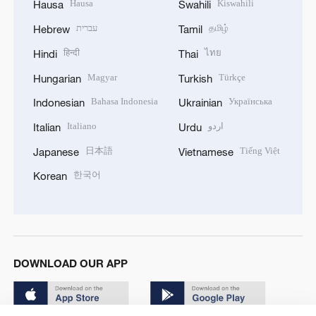
Hausa
Kiswahili
Hausa
Swahili
עברית
தமிழ்
Hebrew
Tamil
हिन्दी
ไทย
Hindi
Thai
Magyar
Türkçe
Hungarian
Turkish
Bahasa Indonesia
Українська
Indonesian
Ukrainian
Italiano
اردو
Italian
Urdu
日本語
Tiếng Việt
Japanese
Vietnamese
한국어
Korean
DOWNLOAD OUR APP