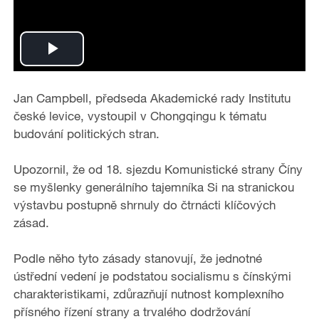
P
l
Jan Campbell, předseda Akademické rady Institutu
české levice, vystoupil v Chongqingu k tématu
a
budování politických stran.
y
Upozornil, že od 18. sjezdu Komunistické strany Číny
se myšlenky generálního tajemníka Si na stranickou
V
výstavbu postupně shrnuly do čtrnácti klíčových
i
zásad.
d
Podle něho tyto zásady stanovují, že jednotné
ústřední vedení je podstatou socialismu s čínskými
e
charakteristikami, zdůrazňují nutnost komplexního
přísného řízení strany a trvalého dodržování