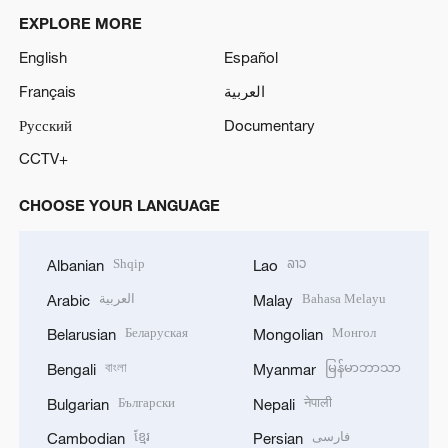
EXPLORE MORE
English
Español
Français
العربية
Русский
Documentary
CCTV+
CHOOSE YOUR LANGUAGE
Shqip
ລາວ
Albanian
Lao
العربية
Bahasa Melayu
Arabic
Malay
Беларуская
Монгол
Belarusian
Mongolian
বাংলা
မြန်မာဘာသာ
Bengali
Myanmar
Български
नेपाली
Bulgarian
Nepali
ខ្មែរ
فارسی
Cambodian
Persian