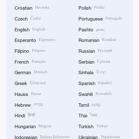
Hrvatski
Polski
Croatian
Polish
Český
Português
Czech
Portuguese
English
پښتو
English
Pashto
Esperanto
Română
Esperanto
Romanian
Filipino
Русский
Filipino
Russian
Français
Српски
French
Serbian
Deutsch
සිංහල
German
Sinhala
Ελληνικά
Español
Greek
Spanish
Hausa
Kiswahili
Hausa
Swahili
עברית
தமிழ்
Hebrew
Tamil
हिन्दी
ไทย
Hindi
Thai
Magyar
Türkçe
Hungarian
Turkish
Bahasa Indonesia
Українська
Indonesian
Ukrainian