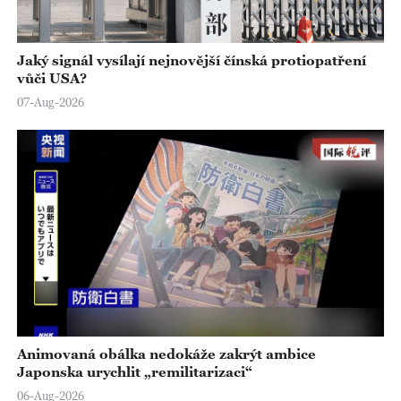
Jaký signál vysílají nejnovější čínská protiopatření
vůči USA?
07-Aug-2026
Animovaná obálka nedokáže zakrýt ambice
Japonska urychlit „remilitarizaci“
06-Aug-2026