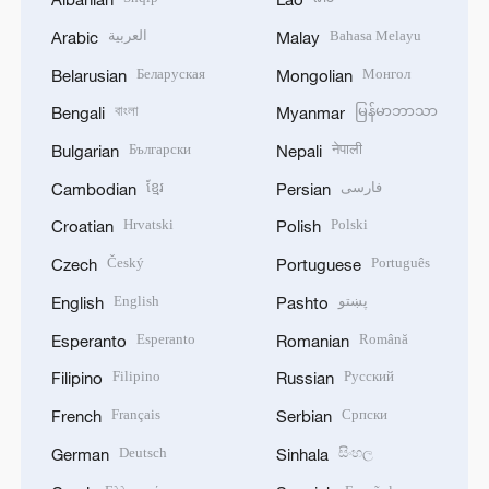
العربية
Bahasa Melayu
Arabic
Malay
Беларуская
Монгол
Belarusian
Mongolian
বাংলা
မြန်မာဘာသာ
Bengali
Myanmar
Български
नेपाली
Bulgarian
Nepali
ខ្មែរ
فارسی
Cambodian
Persian
Hrvatski
Polski
Croatian
Polish
Český
Português
Czech
Portuguese
English
پښتو
English
Pashto
Esperanto
Română
Esperanto
Romanian
Filipino
Русский
Filipino
Russian
Français
Српски
French
Serbian
Deutsch
සිංහල
German
Sinhala