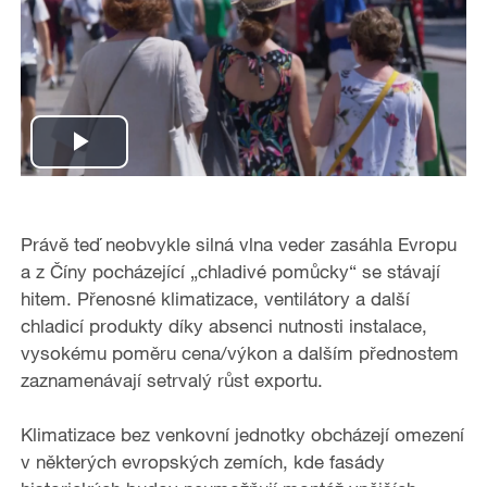
P
l
Právě teď neobvykle silná vlna veder zasáhla Evropu
a
a z Číny pocházející „chladivé pomůcky“ se stávají
hitem. Přenosné klimatizace, ventilátory a další
y
chladicí produkty díky absenci nutnosti instalace,
vysokému poměru cena/výkon a dalším přednostem
V
zaznamenávají setrvalý růst exportu.
i
Klimatizace bez venkovní jednotky obcházejí omezení
d
v některých evropských zemích, kde fasády