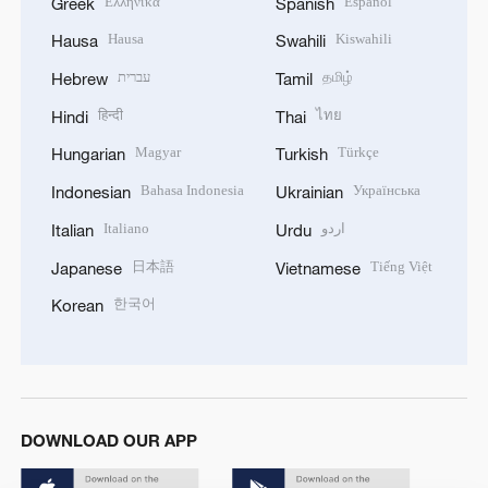
Ελληνικά
Español
Greek
Spanish
Hausa
Kiswahili
Hausa
Swahili
עברית
தமிழ்
Hebrew
Tamil
हिन्दी
ไทย
Hindi
Thai
Magyar
Türkçe
Hungarian
Turkish
Bahasa Indonesia
Українська
Indonesian
Ukrainian
Italiano
اردو
Italian
Urdu
日本語
Tiếng Việt
Japanese
Vietnamese
한국어
Korean
DOWNLOAD OUR APP