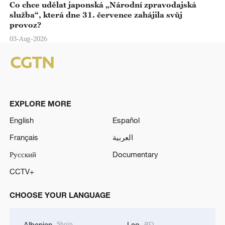
Co chce udělat japonská „Národní zpravodajská
služba“, která dne 31. července zahájila svůj
provoz?
03-Aug-2026
EXPLORE MORE
English
Español
Français
العربية
Русский
Documentary
CCTV+
CHOOSE YOUR LANGUAGE
Shqip
ລາວ
Albanian
Lao