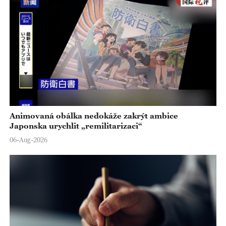
Animovaná obálka nedokáže zakrýt ambice
Japonska urychlit „remilitarizaci“
06-Aug-2026