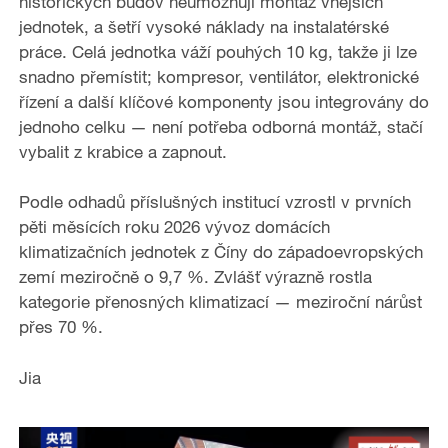
historických budov neumožňují montáž vnějších
e
jednotek, a šetří vysoké náklady na instalatérské
práce. Celá jednotka váží pouhých 10 kg, takže ji lze
o
snadno přemístit; kompresor, ventilátor, elektronické
řízení a další klíčové komponenty jsou integrovány do
jednoho celku — není potřeba odborná montáž, stačí
vybalit z krabice a zapnout.
Podle odhadů příslušných institucí vzrostl v prvních
pěti měsících roku 2026 vývoz domácích
klimatizačních jednotek z Číny do západoevropských
zemí meziročně o 9,7 %. Zvlášť výrazně rostla
kategorie přenosných klimatizací — meziroční nárůst
přes 70 %.
Jia