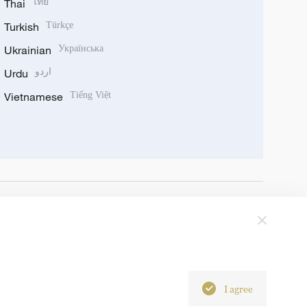
Thai
ไทย
Turkish
Türkçe
Ukrainian
Українська
Urdu
اردو
Vietnamese
Tiếng Việt
I agree