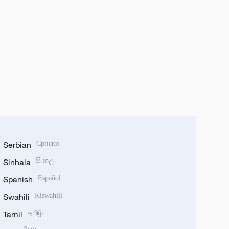
Serbian
Српски
Sinhala
සිංහල
Spanish
Español
Swahili
Kiswahili
Tamil
தமிழ்