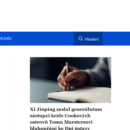
RCHÍV
Hledání
Xi Jinping zaslal generálnímu
zástupci krále Cookových
ostrovů Tomu Marstersovi
blahopřání ke Dni ústavy