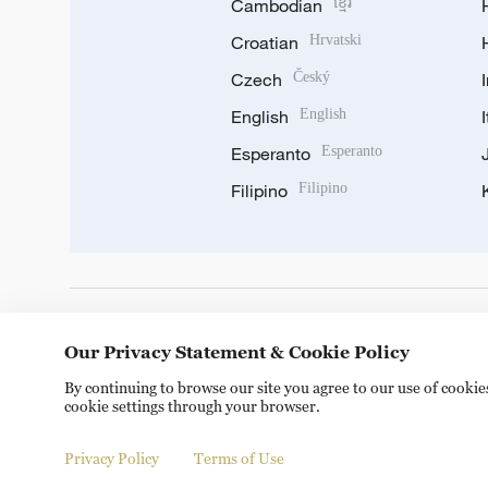
Cambodian
ខ្មែរ
Croatian
Hrvatski
Czech
Český
English
English
Esperanto
Esperanto
Filipino
Filipino
DOWNLOAD OUR APP
Our Privacy Statement & Cookie Policy
By continuing to browse our site you agree to our use of cooki
cookie settings through your browser.
Privacy Policy
Terms of Use
© China Radio International.CRI. All Rights Reserved. 16A S