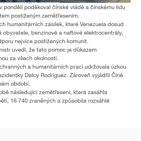
 v pondělí poděkoval čínské vládě a čínskému lidu
stem postiženým zemětřesením.
ích humanitárních zásilek, které Venezuela dosud
 obyvatele, benzinové a naftové elektrocentrály,
odporu nejvíce postižených komunit.
nistr uvedl, že tato pomoc je důkazem
nou za všech okolností.
chranných a humanitárních prací udržovala úzkou
ezidentky Delcy Rodríguez. Zároveň vyjádřil Číně
žném období.
sobě následující zemětřesení, která zasáhla
ětí, 16 740 zraněných a způsobila rozsáhlé