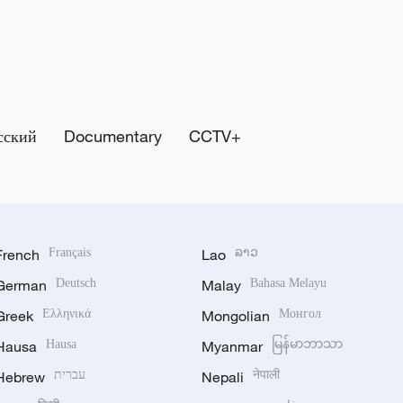
сский
Documentary
CCTV+
French
Français
Lao
ລາວ
German
Deutsch
Malay
Bahasa Melayu
Greek
Ελληνικά
Mongolian
Монгол
Hausa
Hausa
Myanmar
မြန်မာဘာသာ
Hebrew
עברית
Nepali
नेपाली