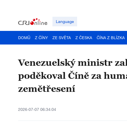
Language
DOMŮ
Z ČÍNY
ZE SVĚTA
Z ČESKA
ČÍNA Z BLÍZKA
Venezuelský ministr za
poděkoval Číně za hum
zemětřesení
2026-07-07 06:34:04