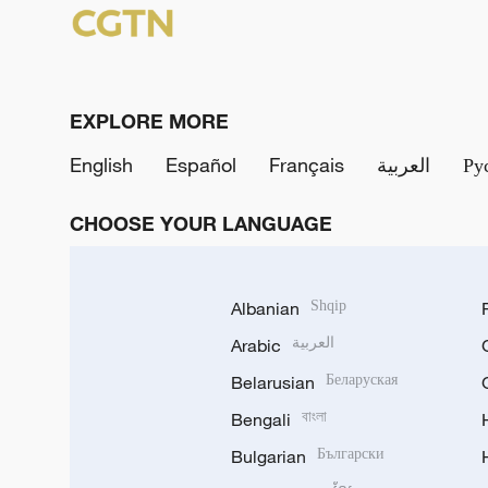
EXPLORE MORE
English
Español
Français
العربية
Ру
CHOOSE YOUR LANGUAGE
Albanian
Shqip
Arabic
العربية
Belarusian
Беларуская
Bengali
বাংলা
Bulgarian
Български