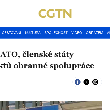
CESTOVÁNÍ
KULTURA
SPOLEČNOST
VIDEO
OBRAZEM
A
ATO, členské státy
ktů obranné spolupráce