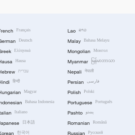
French
Français
Lao
ລາວ
German
Deutsch
Malay
Bahasa Melayu
Greek
Ελληνικά
Mongolian
Монгол
Hausa
Hausa
Myanmar
မြန်မာဘာသာ
Hebrew
עברית
Nepali
नेपाली
Hindi
हिन्दी
Persian
فارسی
Hungarian
Magyar
Polish
Polski
Indonesian
Bahasa Indonesia
Portuguese
Português
Italian
Italiano
Pashto
پښتو
Japanese
日本語
Romanian
Română
Korean
한국어
Russian
Русский