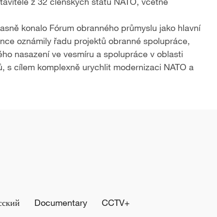
tavitelé z 32 členských států NATO, včetně
sně konalo Fórum obranného průmyslu jako hlavní
nce oznámily řadu projektů obranné spolupráce,
ho nasazení ve vesmíru a spolupráce v oblasti
, s cílem komplexně urychlit modernizaci NATO a
сский
Documentary
CCTV+