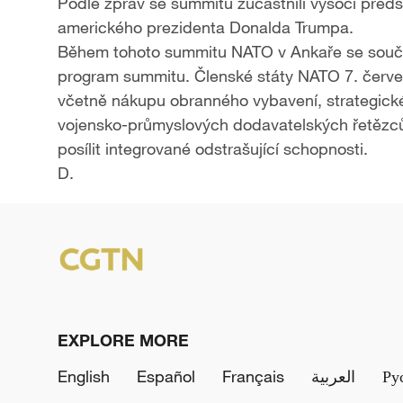
Podle zpráv se summitu zúčastnili vysocí předs
amerického prezidenta Donalda Trumpa.
Během tohoto summitu NATO v Ankaře se souča
program summitu. Členské státy NATO 7. červe
včetně nákupu obranného vybavení, strategické
vojensko-průmyslových dodavatelských řetězců
posílit integrované odstrašující schopnosti.
D.
EXPLORE MORE
English
Español
Français
العربية
Ру