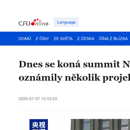
Language
DOMŮ
Z ČÍNY
ZE SVĚTA
Z ČESKA
ČÍNA Z BLÍZKA
Dnes se koná summit N
oznámily několik proje
2026-07-07 12:53:25