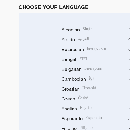
CHOOSE YOUR LANGUAGE
Albanian
Shqip
Arabic
العربية
Belarusian
Беларуская
Bengali
বাংলা
Bulgarian
Български
Cambodian
ខ្មែរ
Croatian
Hrvatski
Czech
Český
English
English
Esperanto
Esperanto
Filipino
Filipino