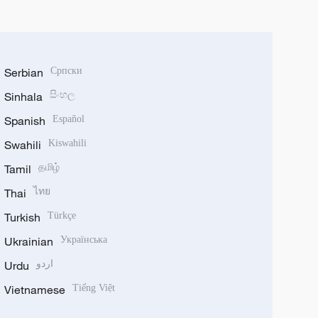
Serbian
Српски
Sinhala
සිංහල
Spanish
Español
Swahili
Kiswahili
Tamil
தமிழ்
Thai
ไทย
Turkish
Türkçe
Ukrainian
Українська
Urdu
اردو
Vietnamese
Tiếng Việt