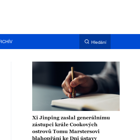
RCHÍV
Hledání
Xi Jinping zaslal generálnímu
zástupci krále Cookových
ostrovů Tomu Marstersovi
blahopřání ke Dni ústavy