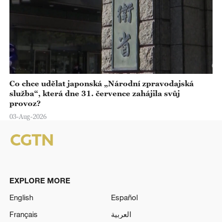
Co chce udělat japonská „Národní zpravodajská
služba“, která dne 31. července zahájila svůj
provoz?
03-Aug-2026
EXPLORE MORE
English
Español
Français
العربية