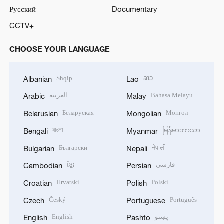
Русский
Documentary
CCTV+
CHOOSE YOUR LANGUAGE
Shqip
ລາວ
Albanian
Lao
العربية
Bahasa Melayu
Arabic
Malay
Беларуская
Монгол
Belarusian
Mongolian
বাংলা
မြန်မာဘာသာ
Bengali
Myanmar
Български
नेपाली
Bulgarian
Nepali
ខ្មែរ
فارسی
Cambodian
Persian
Hrvatski
Polski
Croatian
Polish
Český
Português
Czech
Portuguese
English
پښتو
English
Pashto