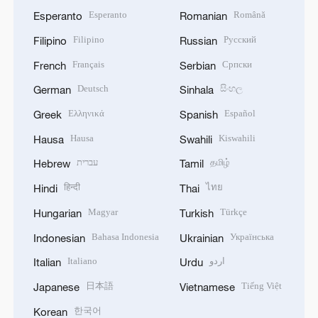
Esperanto
Română
Esperanto
Romanian
Filipino
Русский
Filipino
Russian
Français
Српски
French
Serbian
Deutsch
සිංහල
German
Sinhala
Ελληνικά
Español
Greek
Spanish
Hausa
Kiswahili
Hausa
Swahili
עברית
தமிழ்
Hebrew
Tamil
हिन्दी
ไทย
Hindi
Thai
Magyar
Türkçe
Hungarian
Turkish
Bahasa Indonesia
Українська
Indonesian
Ukrainian
Italiano
اردو
Italian
Urdu
日本語
Tiếng Việt
Japanese
Vietnamese
한국어
Korean