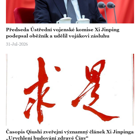
Předseda Ústřední vojenské komise Xi Jinping
podepsal oběžník a udělil vojákovi zásluhu
31-Jul-2026
Časopis Qiushi zveřejní významný článek Xi Jinpinga
„Urychlení budování zdravé Číny“