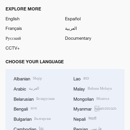
EXPLORE MORE
English
Español
Français
العربية
Русский
Documentary
CCTV+
CHOOSE YOUR LANGUAGE
Shqip
ລາວ
Albanian
Lao
العربية
Bahasa Melayu
Arabic
Malay
Беларуская
Монгол
Belarusian
Mongolian
বাংলা
မြန်မာဘာသာ
Bengali
Myanmar
Български
नेपाली
Bulgarian
Nepali
ខ្មែរ
فارسی
Cambodian
Persian