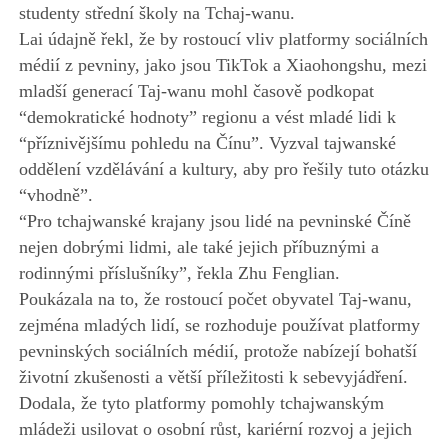
studenty střední školy na Tchaj-wanu.
Lai údajně řekl, že by rostoucí vliv platformy sociálních
médií z pevniny, jako jsou TikTok a Xiaohongshu, mezi
mladší generací Taj-wanu mohl časově podkopat
“demokratické hodnoty” regionu a vést mladé lidi k
“příznivějšímu pohledu na Čínu”. Vyzval tajwanské
oddělení vzdělávání a kultury, aby pro řešily tuto otázku
“vhodně”.
“Pro tchajwanské krajany jsou lidé na pevninské Číně
nejen dobrými lidmi, ale také jejich příbuznými a
rodinnými příslušníky”, řekla Zhu Fenglian.
Poukázala na to, že rostoucí počet obyvatel Taj-wanu,
zejména mladých lidí, se rozhoduje používat platformy
pevninských sociálních médií, protože nabízejí bohatší
životní zkušenosti a větší příležitosti k sebevyjádření.
Dodala, že tyto platformy pomohly tchajwanským
mládeži usilovat o osobní růst, kariérní rozvoj a jejich