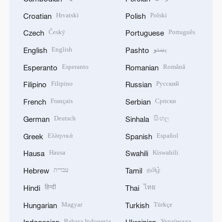
Hrvatski
Polski
Croatian
Polish
Český
Português
Czech
Portuguese
English
پښتو
English
Pashto
Esperanto
Română
Esperanto
Romanian
Filipino
Русский
Filipino
Russian
Français
Српски
French
Serbian
Deutsch
සිංහල
German
Sinhala
Ελληνικά
Español
Greek
Spanish
Hausa
Kiswahili
Hausa
Swahili
עברית
தமிழ்
Hebrew
Tamil
हिन्दी
ไทย
Hindi
Thai
Magyar
Türkçe
Hungarian
Turkish
Bahasa Indonesia
Українська