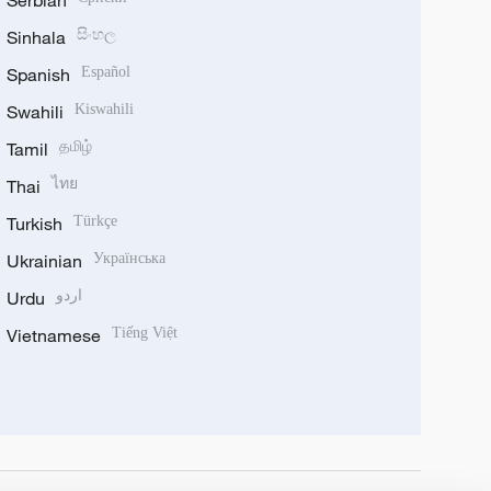
Sinhala
සිංහල
Spanish
Español
Swahili
Kiswahili
Tamil
தமிழ்
Thai
ไทย
Turkish
Türkçe
Ukrainian
Українська
Urdu
اردو
Vietnamese
Tiếng Việt