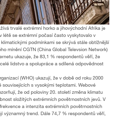
žívá trvalé extrémní horko a jihovýchodní Afrika je
v létě se extrémní počasí často vyskytovalo v
klimatickými podmínkami se skrývá stále obtížnější
ejného mínění CGTN (China Global Televsion Network)
ernetu ukazuje, že 83,1 % respondentů věří, že
 celé lidstvo a spolupráce a sdílená odpovědnost
rganizací (WHO) ukazují, že v době od roku 2000
ně souvisejících s vysokými teplotami. Webové
orňují, že od poloviny 20. století změna klimatu
bnost složitých extrémních povětrnostních jevů. V
rekvence a intenzita extrémních povětrnostních
ují významný trend. Dále 74,7 % respondentů věří,