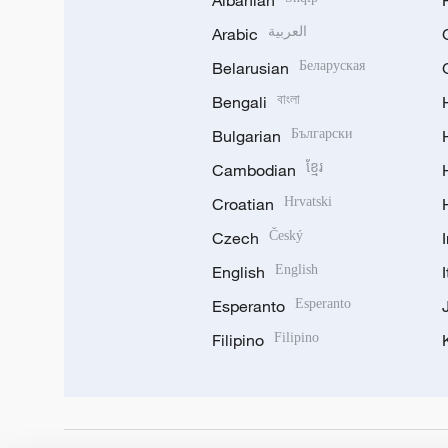
Arabic
العربية
Belarusian
Беларуская
Bengali
বাংলা
Bulgarian
Български
Cambodian
ខ្មែរ
Croatian
Hrvatski
Czech
Český
English
English
Esperanto
Esperanto
Filipino
Filipino