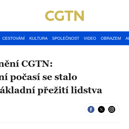
CESTOVÁNÍ
KULTURA
SPOLEČNOST
VIDEO
OBRAZEM
A
nění CGTN:
 počasí se stalo
kladní přežití lidstva