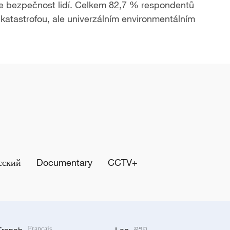
uje bezpečnost lidí. Celkem 82,7 % respondentů
í katastrofou, ale univerzálním environmentálním
сский
Documentary
CCTV+
French
Français
Lao
ລາວ