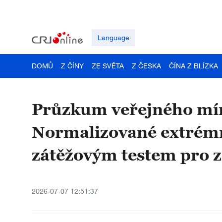
Language
DOMŮ
Z ČÍNY
ZE SVĚTA
Z ČESKA
ČÍNA Z BLÍZKA
Průzkum veřejného mí
Normalizované extrémní
zátěžovým testem pro zá
2026-07-07 12:51:37