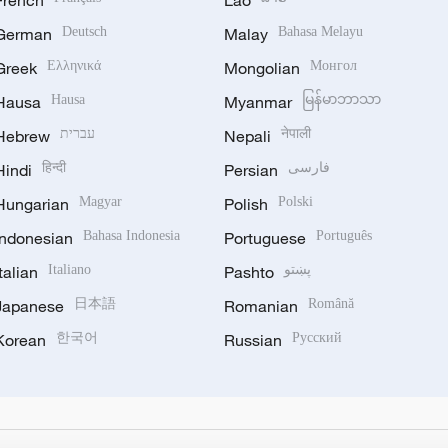
German
Deutsch
Malay
Bahasa Melayu
Greek
Ελληνικά
Mongolian
Монгол
Hausa
Hausa
Myanmar
မြန်မာဘာသာ
Hebrew
עברית
Nepali
नेपाली
Hindi
हिन्दी
Persian
فارسی
Hungarian
Magyar
Polish
Polski
Indonesian
Bahasa Indonesia
Portuguese
Português
Italian
Italiano
Pashto
پښتو
Japanese
日本語
Romanian
Română
Korean
한국어
Russian
Русский