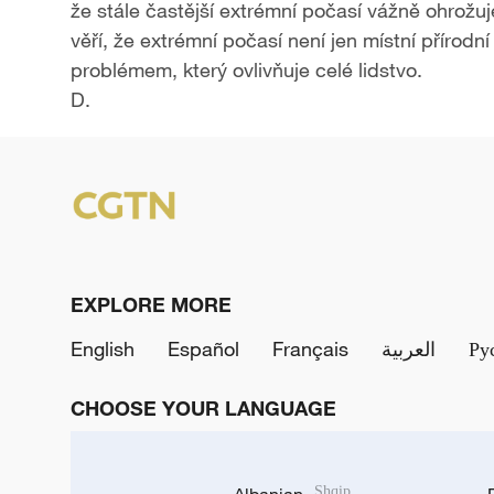
že stále častější extrémní počasí vážně ohrož
věří, že extrémní počasí není jen místní přírodn
problémem, který ovlivňuje celé lidstvo.
D.
EXPLORE MORE
English
Español
Français
العربية
Ру
CHOOSE YOUR LANGUAGE
Albanian
Shqip