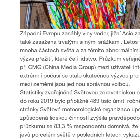
Západní Evropu zasáhly vlny veder, jižní Asie za
také zasažena trvalými silnými srážkami. Letos 
mnoha částech světa a za těmito abnormálními 
výzva přežití, které čelí lidstvo. Průzkum veř
při CMG (China Media Group) mezi uživateli int
extrémní počasí se stalo skutečnou výzvou pro
mezi zeměmi jsou jedinou správnou volbou.
Statistiky zveřejněné Světovou zdravotnickou o
do roku 2019 bylo přibližně 489 tisíc úmrtí roč
stránky Světové meteorologické organizace upoz
způsobená lidskou činností zvýšila pravděpodo
průzkumu se 83,3 % respondentů domnívá, že f
jevů po celém světě v posledních letech vykaz