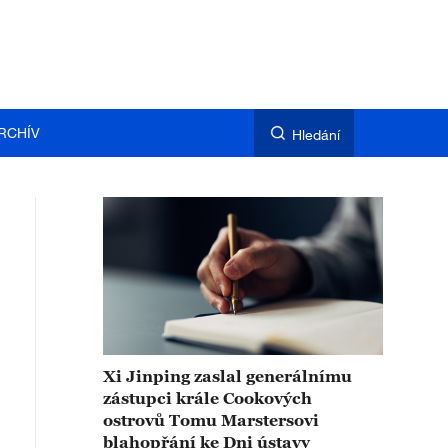
RCHÍV
Hledání
Xi Jinping zaslal generálnímu
zástupci krále Cookových
ostrovů Tomu Marstersovi
blahopřání ke Dni ústavy